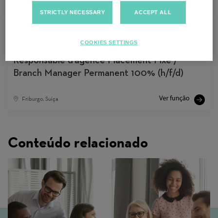
STRICTLY NECESSARY
ACCEPT ALL
COOKIES SETTINGS
Responsable d’agence Placement Fixe /
Branch Manager Permanent 100% (h/f/d)
Friburgo, Suíça
Conteúdo relacionado