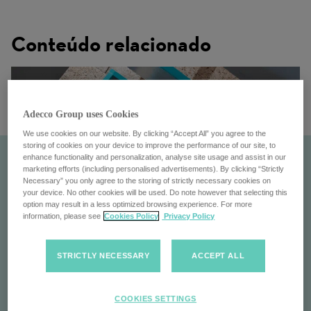
Conteúdo relacionado
Adecco Group uses Cookies
We use cookies on our website. By clicking “Accept All” you agree to the
storing of cookies on your device to improve the performance of our site, to
enhance functionality and personalization, analyse site usage and assist in our
marketing efforts (including personalised advertisements). By clicking “Strictly
Necessary” you only agree to the storing of strictly necessary cookies on
your device. No other cookies will be used. Do note however that selecting this
option may result in a less optimized browsing experience. For more
information, please see
Cookies Policy
Privacy Policy
STRICTLY NECESSARY
ACCEPT ALL
À primeira vista
COOKIES SETTINGS
Conheça o Adecco Group: Líder global em soluções de