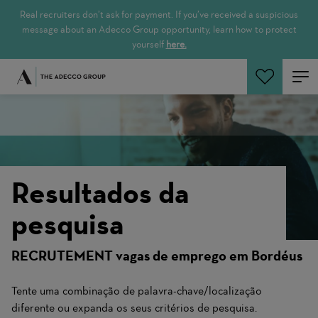
Real recruiters don’t ask for payment. If you’ve received a suspicious
message about an Adecco Group opportunity, learn how to protect
yourself
here.
Pesquisar empregos
Resultados da
pesquisa
RECRUTEMENT vagas de emprego em Bordéus
Tente uma combinação de palavra-chave/localização
diferente ou expanda os seus critérios de pesquisa.