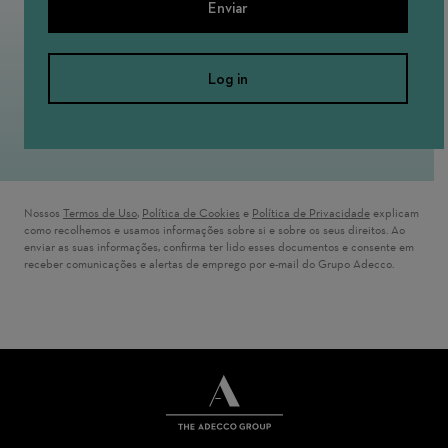
Enviar
Log in
Nossos
Termos de Uso
(opens in new window)
,
Política de Cookies
(opens in new window)
e
Política de Privacidade
(opens in new 
explicam
como recolhemos e usamos informações sobre si e sobre os seus direitos. Ao
enviar as suas informações, confirma ter lido esses documentos e consente em
receber comunicações e alertas de emprego por e-mail do Grupo Adecco.
THE