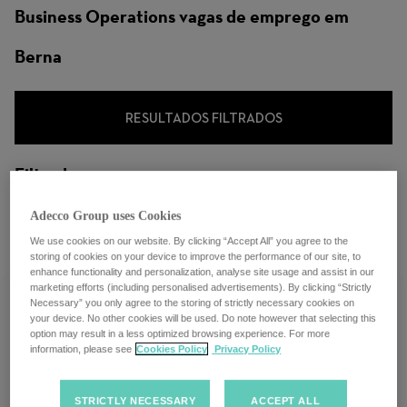
trabalho
Business Operations vagas de emprego em
Berna
RESULTADOS FILTRADOS
Filtrado por
City: Berna, Canton de Berne, Suíça
Adecco Group uses Cookies
We use cookies on our website. By clicking “Accept All” you agree to the
storing of cookies on your device to improve the performance of our site, to
enhance functionality and personalization, analyse site usage and assist in our
marketing efforts (including personalised advertisements). By clicking “Strictly
Necessary” you only agree to the storing of strictly necessary cookies on
your device. No other cookies will be used. Do note however that selecting this
option may result in a less optimized browsing experience. For more
Filialleiter / Branch Manager Key
information, please see
Cookies Policy
Privacy Policy
Account 100% (m/f/d)
STRICTLY NECESSARY
ACCEPT ALL