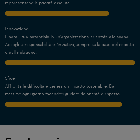
rappresentano la priorità assoluta.
8
Innovazione
Libera il tuo potenziale in un'organizzazione orientata allo scopo.
Accogli la responsabilità e l'iniziativa, sempre sulla base del rispetto
e dell'inclusione.
10
Sfide
Affronta le difficoltà e genera un impatto sostenibile. Dai il
massimo ogni giorno facendoti guidare da onestà e rispetto.
9
Traits
are
on