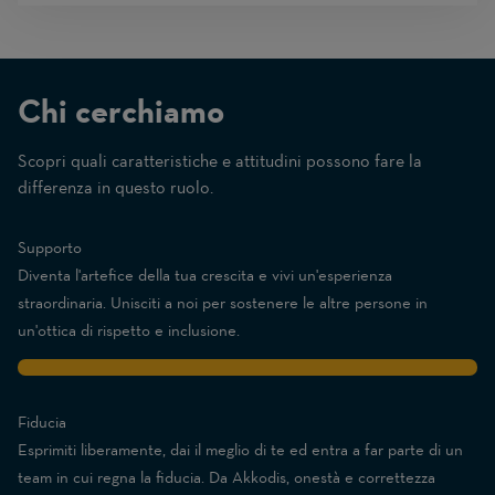
Chi cerchiamo
Scopri quali caratteristiche e attitudini possono fare la
(1
differenza in questo ruolo.
Beginner
–
Supporto
10
Diventa l'artefice della tua crescita e vivi un'esperienza
Expert)
straordinaria. Unisciti a noi per sostenere le altre persone in
un'ottica di rispetto e inclusione.
10
Fiducia
Esprimiti liberamente, dai il meglio di te ed entra a far parte di un
team in cui regna la fiducia. Da Akkodis, onestà e correttezza