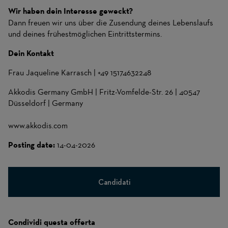
Wir haben dein Interesse geweckt?
Dann freuen wir uns über die Zusendung deines Lebenslaufs
und deines frühestmöglichen Eintrittstermins.
Dein Kontakt
Frau Jaqueline Karrasch | +49 15174632248
Akkodis Germany GmbH | Fritz-Vomfelde-Str. 26 | 40547
Düsseldorf | Germany
www.akkodis.com
(si apre in una nuova finestra)
Posting date:
14-04-2026
Candidati
Condividi questa offerta