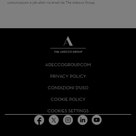
comunicazioni e job alert via email da The Adecco Group.
THE
ADECCO
ADECCOGROUP.COM
GROUP
HOMEPAGE
PRIVACY POLICY
CONDIZIONI D'USO
COOKIE POLICY
COOKIES SETTINGS