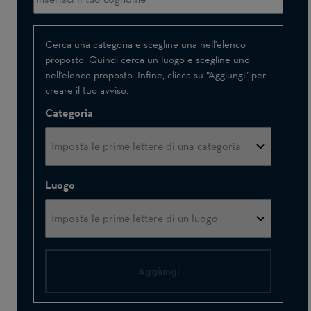
Interessato(a)
Cerca una categoria e scegline una nell'elenco
proposto. Quindi cerca un luogo e scegline uno
a
nell'elenco proposto. Infine, clicca su “Aggiungi” per
creare il tuo avviso.
Categoria
Luogo
Aggiungi