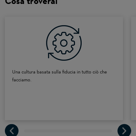
Cosa troverai
a
scale
of
0
to
10
Una cultura basata sulla fiducia in tutto ciò che
facciamo.