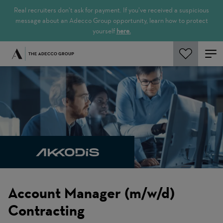
Real recruiters don’t ask for payment. If you’ve received a suspicious
message about an Adecco Group opportunity, learn how to protect
yourself
here.
Cerca offerte
Account Manager (m/w/d)
Contracting