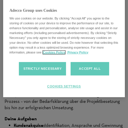
Akkodis ist ein globales Beratungsunternehmen für Digital
Engineering, das Technologie und Talente zusammenbringt, um
Adecco Group uses Cookies
Transformation zu beschleunigen, Innovation voranzutreiben
We use cookies on our website. By clicking “Accept All” you agree to the
und eine intelligentere Zukunft zu gestalten. Mit mehr als
storing of cookies on your device to improve the performance of our site, to
50.000 Expert:innen in über 30 Ländern verbinden wir
enhance functionality and personalization, analyse site usage and assist in our
marketing efforts (including personalised advertisements). By clicking “Strictly
Branchen und Technologien miteinander – von AI und Data
Necessary” you only agree to the storing of strictly necessary cookies on
Analytics bis zu Cloud, Edge, Automatisierung und
your device. No other cookies will be used. Do note however that selecting this
Cybersecurity.
option may result in a less optimized browsing experience. For more
information, please see
Cookies Policy
Privacy Policy
Für unseren Standort in
Köln
suchen wir einen
Account
Manager (m/w/d) im Bereich Contracting SAP
, der den
STRICTLY NECESSARY
ACCEPT ALL
Markt aktiv mitgestaltet. In dieser Rolle gewinnst und betreust
du eigenständig Kunden, baust langfristige Partnerschaften
auf und erkennst frühzeitig neue Projektbedarfe. Du fungierst
COOKIES SETTINGS
als strategische Schnittstelle zwischen unseren Kunden und
hochqualifizierten Freelancern und steuerst den gesamten
Prozess – von der Bedarfsklärung über die Projektbesetzung
bis hin zur erfolgreichen Umsetzung.
Deine Aufgaben
Kundenakquise:
Identifikation, Ansprache und Gewinnung