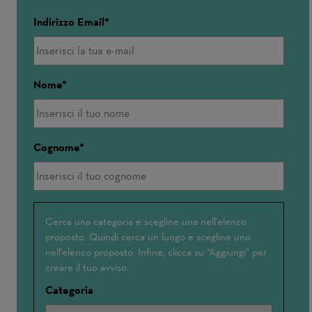
Indirizzo Email
Nome
Cognome
Interessato(a)
Cerca una categoria e scegline una nell'elenco
proposto. Quindi cerca un luogo e scegline uno
a
nell'elenco proposto. Infine, clicca su “Aggiungi” per
creare il tuo avviso.
Categoria