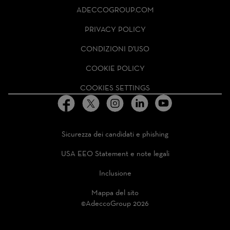
ADECCO
ADECCOGROUP.COM
GROUP
HOMEPAGE
PRIVACY POLICY
CONDIZIONI D'USO
COOKIE POLICY
COOKIES SETTINGS
Sicurezza dei candidati e phishing
USA EEO Statement e note legali
Inclusione
Mappa del sito
©AdeccoGroup 2026