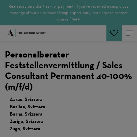
Real recruiters don’t ask for payment. If you’ve received a suspicious
message about an Adecco Group opportunity, learn how to protect
yourself
here.
Cerca offerte
Personalberater
Feststellenvermittlung / Sales
Consultant Permanent 40-100%
(m/f/d)
Aarau, Svizzera
Basilea, Svizzera
Berna, Svizzera
Zurigo, Svizzera
Zugo, Svizzera