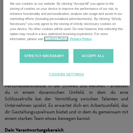
We use cookies on our website. By clicking “Accept All” you agree to the
storing of cookies on your device to improve the performance of our site, to
enhance functionality and personalization, analyse site usage and assist in our
marketing efforts (including personalised advertisements). By clicking “Strictly
Über deine Rolle bei uns
Necessary” you only agree to the storing of strictly necessary cookies on
your device. No other cookies will be used. Do note however that selecting this
Sales trifft Recruiting – Deine Bühne beim Marktführer!
option may result in a less optimized browsing experience. For more
information, please see
Cookies Policy
Privacy Policy
Du liebst es, Menschen und Unternehmen erfolgreich
zusammenzubringen und möchtest direkt bei deinen Kunden
etwas bewegen? Dann suchen wir dich als Sales Consultant
STRICTLY NECESSARY
ACCEPT ALL
für Feststellen. Aktuell rekrutieren wir für die
Standorte
Zürich, Aargau, Bern, Basel und Zug
.
COOKIES SETTINGS
Als Teil der Adecco Gruppe – einem der führenden
Personaldienstleister in der Schweiz und weltweit – arbeitest
du in einem dynamischen Umfeld, in dem du eine
Schlüsselrolle bei der Vermittlung zwischen Talenten und
Unternehmen spielst. Es erwartet dich ein Arbeitsumfeld, das
dir Gestaltungsspielraum bietet und in dem du gemeinsam mit
einem starken Team etwas bewegen kannst.
Dein Verantwortungsbereich