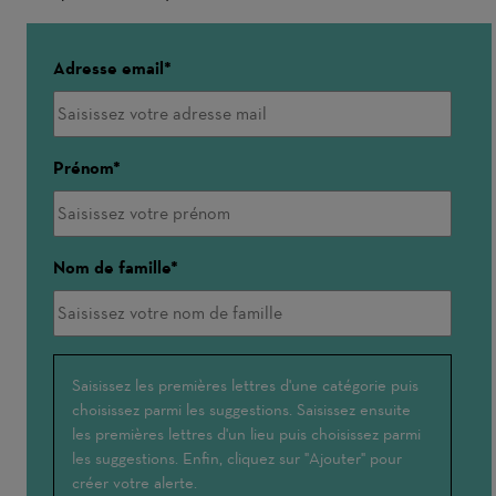
Adresse email
Prénom
Nom de famille
Interessé(e)
Saisissez les premières lettres d'une catégorie puis
choisissez parmi les suggestions. Saisissez ensuite
par
les premières lettres d'un lieu puis choisissez parmi
les suggestions. Enfin, cliquez sur "Ajouter" pour
créer votre alerte.