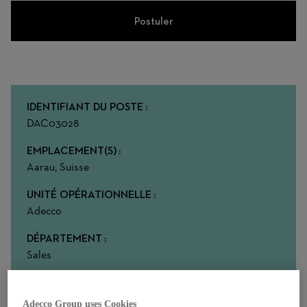
Postuler
IDENTIFIANT DU POSTE
DAC03028
EMPLACEMENT(S)
Aarau, Suisse
UNITÉ OPÉRATIONNELLE
Adecco
DÉPARTEMENT
Sales
MODE DE TRAVAIL
On-site
Adecco Group uses Cookies