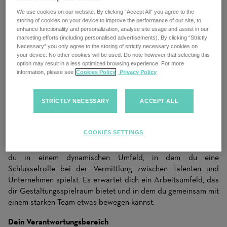
We use cookies on our website. By clicking “Accept All” you agree to the
storing of cookies on your device to improve the performance of our site, to
enhance functionality and personalization, analyse site usage and assist in our
marketing efforts (including personalised advertisements). By clicking “Strictly
Über deine Rolle bei uns
Necessary” you only agree to the storing of strictly necessary cookies on
Sales trifft Recruiting – Deine Bühne beim Marktführer!
your device. No other cookies will be used. Do note however that selecting this
option may result in a less optimized browsing experience. For more
Du liebst es, Menschen und Unternehmen erfolgreich
information, please see
Cookies Policy
Privacy Policy
zusammenzubringen und möchtest direkt bei deinen Kunden
etwas bewegen? Dann suchen wir dich als Sales Consultant
STRICTLY NECESSARY
ACCEPT ALL
für Feststellen. Aktuell rekrutieren wir für die
Standorte
Zürich, Aargau, Bern, Basel und Zug
.
COOKIES SETTINGS
Als Teil der Adecco Gruppe – einem der führenden
Personaldienstleister in der Schweiz und weltweit – arbeitest
du in einem dynamischen Umfeld, in dem du eine
Schlüsselrolle bei der Vermittlung zwischen Talenten und
Unternehmen spielst. Es erwartet dich ein Arbeitsumfeld, das
dir Gestaltungsspielraum bietet und in dem du gemeinsam mit
einem starken Team etwas bewegen kannst.
Dein Verantwortungsbereich