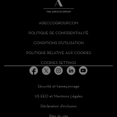
THE
ADECCO
ADECCOGROUP.COM
GROUP
HOMEPAGE
POLITIQUE DE CONFIDENTIALITÉ
CONDITIONS D'UTILISATION
POLITIQUE RELATIVE AUX COOKIES
COOKIES SETTINGS
Sécurité et hameçonnage
US EEO et Mentions Légales
Déclaration d'inclusion
Plan du site