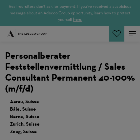
Real recruiters don’t ask for payment. If you’ve received a suspicious
message about an Adecco Group opportunity, learn how to protect
yourself
here.
Rechercher
Personalberater
Feststellenvermittlung / Sales
Consultant Permanent 40-100%
(m/f/d)
Aarau, Suisse
Bâle, Suisse
Berne, Suisse
Zurich, Suisse
Zoug, Suisse