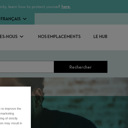
ity, learn how to protect yourself
here.
FRANÇAIS
ES-NOUS
NOS EMPLACEMENTS
LE HUB
Rechercher
e to improve the
r marketing
ng of strictly
on may result in