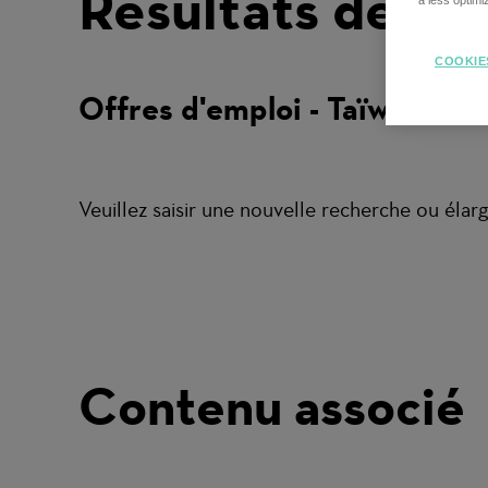
Résultats de re
a less optim
COOKIE
Offres d'emploi - Taïwan
Veuillez saisir une nouvelle recherche ou élargi
Contenu associé