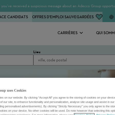
 If you’ve received a suspicious message about an Adecco Group opportun
ACE CANDIDATS
OFFRES D'EMPLOI SAUVEGARDÉES
CARRIÈRES
QUI SOMM
Lieu
oup uses Cookies
s on our website. By clicking “Accept All” you agree to the storing of cookies on your devic
f our site, to enhance functionality and personalization, analyse site usage and assist in ou
uding personalised advertisements). By clicking “Strictly Necessary” you only agree to the stori
kies on your device. No other cookies will be used. Do note however that selecting this opti