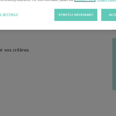
cherche
ized browsing experience. For more information, please see
Cookies Policy
Privacy Policy
S SETTINGS
STRICTLY NECESSARY
ACC
R
r vos critères.