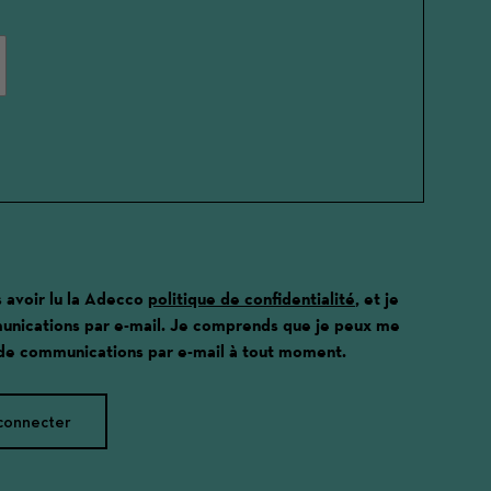
s avoir lu la Adecco
politique de confidentialité
, et je
unications par e-mail. Je comprends que je peux me
 de communications par e-mail à tout moment.
connecter