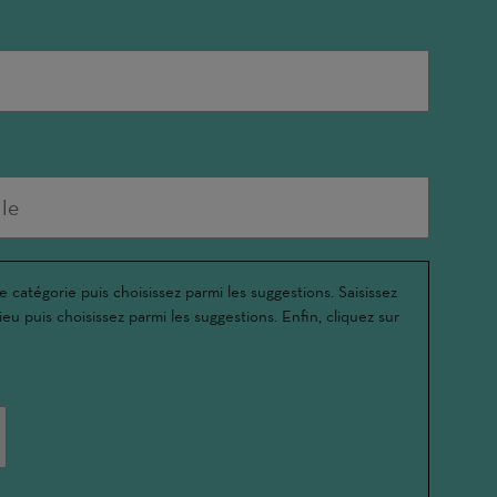
e catégorie puis choisissez parmi les suggestions. Saisissez
ieu puis choisissez parmi les suggestions. Enfin, cliquez sur