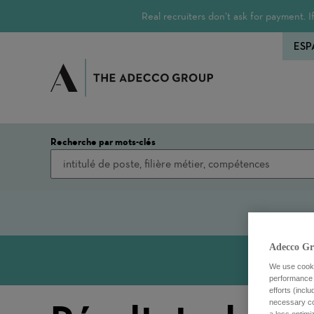
Real recruiters don’t ask for payment.
ESP
Recherche par mots-clés
Adecco Gr
We use cookie
performance o
efforts (incl
necessary coo