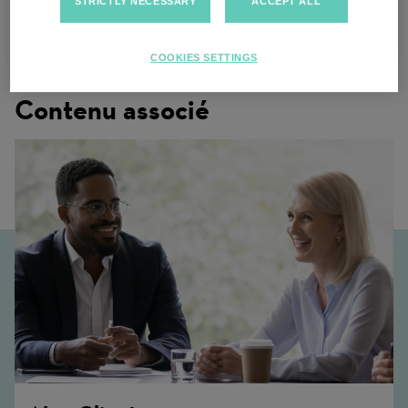
STRICTLY NECESSARY
ACCEPT ALL
Multiple locations
COOKIES SETTINGS
Contenu associé