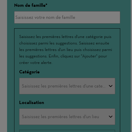
Nom de famille
Interessé(e)
Saisissez les premières lettres d'une catégorie puis
choisissez parmi les suggestions. Saisissez ensuite
par
les premières lettres d'un lieu puis choisissez parmi
les suggestions. Enfin, cliquez sur "Ajouter" pour
créer votre alerte.
Catégorie
Localisation