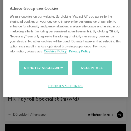
Adecco Group uses Cookies
Hambourg, Allemagne
We use cookies on our website. By clicking “Accept All” you agree to the
storing of cookies on your device to improve the performance of our site, to
enhance functionality and personalization, analyse site usage and assist in our
marketing efforts (including personalised advertisements). By clicking “Strictly
Necessary” you only agree to the storing of strictly necessary cookies on
your device. No other cookies will be used. Do note however that selecting this
Internal Controls Manager (m/w/d) DE/AT
option may result in a less optimized browsing experience. For more
information, please see
Cookies Policy
Privacy Policy
Düsseldorf, Allemagne
STRICTLY NECESSARY
ACCEPT ALL
COOKIES SETTINGS
HR Payroll Specialist (m/w/d)
Düsseldorf, Allemagne