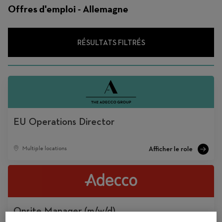
d'emploi
Offres d'emploi - Allemagne
RÉSULTATS FILTRÉS
EU Operations Director
Multiple locations
Onsite Manager (m/w/d)