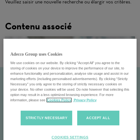
Veuillez saisir une nouvelle recherche ou élargir vos critères.
Contenu associé
Adecco Group uses Cookies
We use cookies on our website. By clicking “Accept All” you agree to the
storing of cookies on your device to improve the performance of our site, to
enhance functionality and personalization, analyse site usage and assist in our
marketing efforts (including personalised advertisements). By clicking “Strictly
Necessary” you only agree to the storing of strictly necessary cookies on
your device. No other cookies will be used. Do note however that selecting this
option may result in a less optimized browsing experience. For more
information, please see
Cookies Policy
Privacy Policy
STRICTLY NECESSARY
ACCEPT ALL
Pontoon
COOKIES SETTINGS