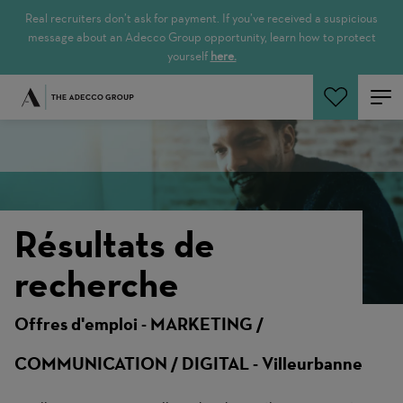
Real recruiters don’t ask for payment. If you’ve received a suspicious
message about an Adecco Group opportunity, learn how to protect
yourself
here.
Rechercher
Résultats de
recherche
Offres d'emploi - MARKETING /
COMMUNICATION / DIGITAL - Villeurbanne