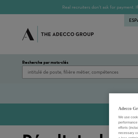
Real recruiters don’t ask for payment.
ESP
Recherche par mots-clés
Adecco Gr
We use cookie
performance o
efforts (incl
necessary coo