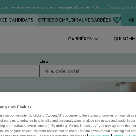
 If you’ve received a suspicious message about an Adecco Group opportun
ACE CANDIDATS
OFFRES D'EMPLOI SAUVEGARDÉES
CARRIÈRES
QUI SOMM
Lieu
oup uses Cookies
s on our website. By clicking “Accept All” you agree to the storing of cookies on your devic
f our site, to enhance functionality and personalization, analyse site usage and assist in ou
uding personalised advertisements). By clicking “Strictly Necessary” you only agree to the stori
kies on your device. No other cookies will be used. Do note however that selecting this opti