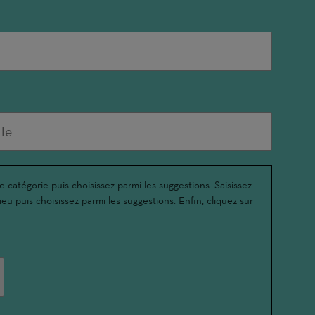
e catégorie puis choisissez parmi les suggestions. Saisissez
ieu puis choisissez parmi les suggestions. Enfin, cliquez sur