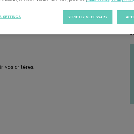
cherche
ized browsing experience. For more information, please see
Cookies Policy
Privacy Policy
S SETTINGS
STRICTLY NECESSARY
ACC
R
r vos critères.