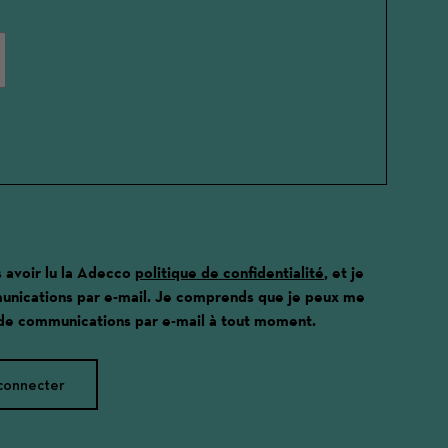
s avoir lu la Adecco
politique de confidentialité
, et je
unications par e-mail. Je comprends que je peux me
 de communications par e-mail à tout moment.
connecter