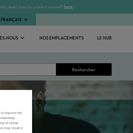
ity, learn how to protect yourself
here.
FRANÇAIS
ES-NOUS
NOS EMPLACEMENTS
LE HUB
Rechercher
e to improve the
r marketing
ng of strictly
on may result in