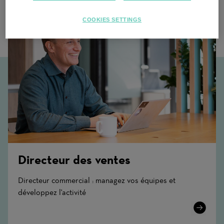
COOKIES SETTINGS
Directeur des ventes
Directeur commercial : managez vos équipes et
développez l'activité
Learn
More