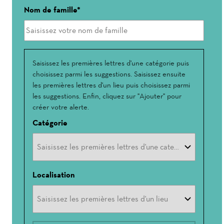
Nom de famille
Interessé(e)
Saisissez les premières lettres d'une catégorie puis
choisissez parmi les suggestions. Saisissez ensuite
par
les premières lettres d'un lieu puis choisissez parmi
les suggestions. Enfin, cliquez sur "Ajouter" pour
créer votre alerte.
Catégorie
Localisation