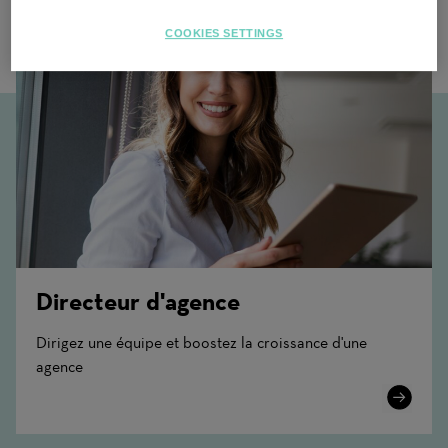
COOKIES SETTINGS
Directeur d'agence
Dirigez une équipe et boostez la croissance d'une
agence
Learn
More