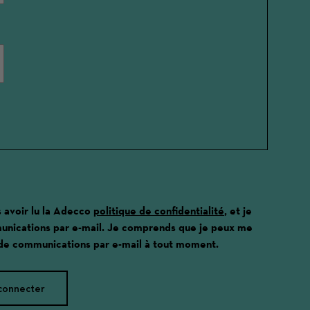
s avoir lu la Adecco
politique de confidentialité
, et je
unications par e-mail. Je comprends que je peux me
 de communications par e-mail à tout moment.
connecter