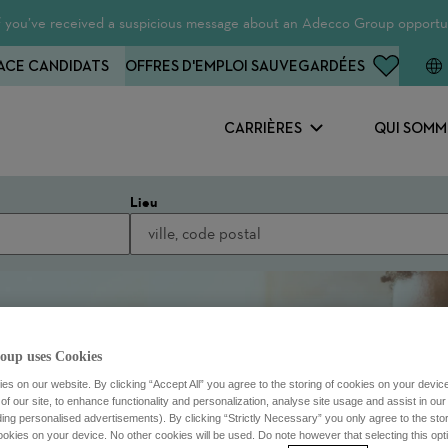
 If you’ve received a suspicious message about an Adecco Group opportun
ACE CANDIDATS
OFFRES D'EMPLOI SAUVEGARDÉES
CARRIÈRES
QUI SOMM
Lieu
oup uses Cookies
s on our website. By clicking “Accept All” you agree to the storing of cookies on your devic
f our site, to enhance functionality and personalization, analyse site usage and assist in ou
uding personalised advertisements). By clicking “Strictly Necessary” you only agree to the stori
kies on your device. No other cookies will be used. Do note however that selecting this opti