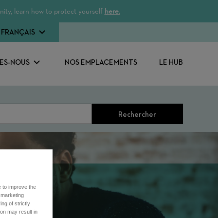
ity, learn how to protect yourself
here.
FRANÇAIS
ES-NOUS
NOS EMPLACEMENTS
LE HUB
Rechercher
e to improve the
r marketing
ng of strictly
on may result in