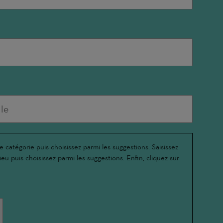
e catégorie puis choisissez parmi les suggestions. Saisissez
ieu puis choisissez parmi les suggestions. Enfin, cliquez sur