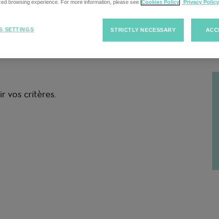
cherche
ized browsing experience. For more information, please see
Cookies Policy
Privacy Policy
S SETTINGS
STRICTLY NECESSARY
ACC
R
r vos critères.