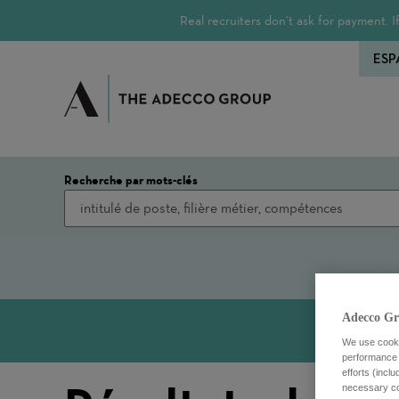
Real recruiters don’t ask for payment.
ESP
Recherche par mots-clés
Adecco Gr
We use cookie
performance o
efforts (incl
necessary coo