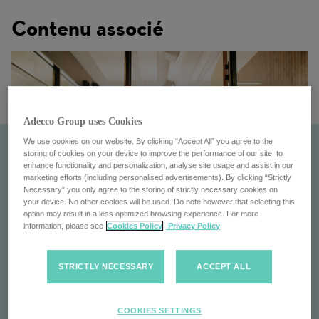
Contenu associé
Adecco Group uses Cookies
We use cookies on our website. By clicking “Accept All” you agree to the
storing of cookies on your device to improve the performance of our site, to
enhance functionality and personalization, analyse site usage and assist in our
marketing efforts (including personalised advertisements). By clicking “Strictly
Necessary” you only agree to the storing of strictly necessary cookies on
your device. No other cookies will be used. Do note however that selecting this
option may result in a less optimized browsing experience. For more
information, please see
Cookies Policy
Privacy Policy
Carrières avec nous
STRICTLY NECESSARY
ACCEPT ALL
Explorez les opportunités de carrières au sein du
Groupe Adecco : leader mondial en solutions RH.
COOKIES SETTINGS