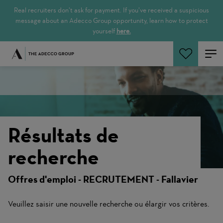
Real recruiters don’t ask for payment. If you’ve received a suspicious
message about an Adecco Group opportunity, learn how to protect
yourself
here.
Rechercher
Résultats de
recherche
Offres d'emploi - RECRUTEMENT - Fallavier
Veuillez saisir une nouvelle recherche ou élargir vos critères.