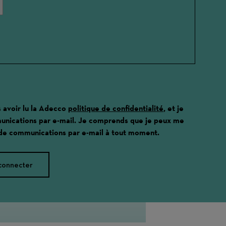
s avoir lu la Adecco
politique de confidentialité
, et je
unications par e-mail. Je comprends que je peux me
 de communications par e-mail à tout moment.
connecter