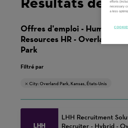
Résultats de re
efforts (incl
necessary coo
a less optim
Offres d'emploi - Human
COOKIE
Resources HR - Overland
Park
Filtré par
City: Overland Park, Kansas, États-Unis
LHH Recruitment Solut
Recruiter - Hybrid - O