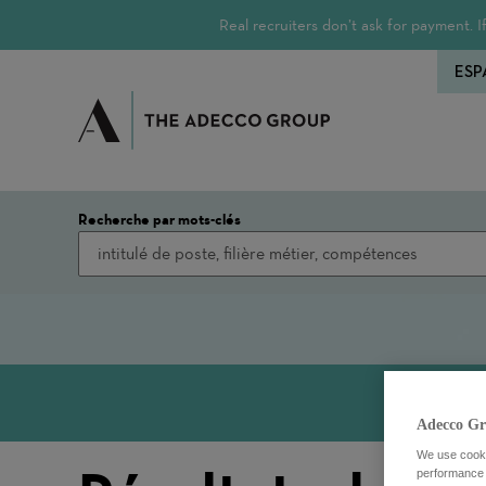
Real recruiters don’t ask for payment.
ESP
Recherche par mots-clés
Adecco Gr
We use cookie
performance o