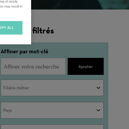
ng of strictly
on may result in
ésultats filtrés
EPT ALL
Affiner par mot-clé
Ajouter
Filière
Filière métier
métier
Pays
Pays
Ville