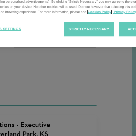
cherche
uding personalised advertisements). By clicking “Strictly Necessary” you only agree to the stori
kies on your device. No other cookies will be used. Do note however that selecting this opti
ized browsing experience. For more information, please see
Cookies Policy
Privacy Policy
Trier
Trier les offres d'emploi
R
S SETTINGS
STRICTLY NECESSARY
ACC
les
offres
d'emploi
ions - Executive
verland Park, KS