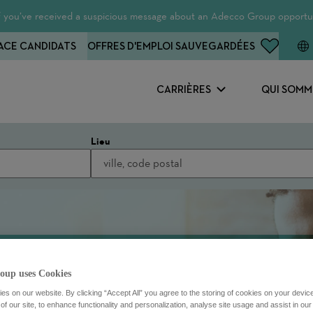
 If you’ve received a suspicious message about an Adecco Group opportun
ACE CANDIDATS
OFFRES D'EMPLOI SAUVEGARDÉES
CARRIÈRES
QUI SOMM
Lieu
oup uses Cookies
s on our website. By clicking “Accept All” you agree to the storing of cookies on your devic
f our site, to enhance functionality and personalization, analyse site usage and assist in ou