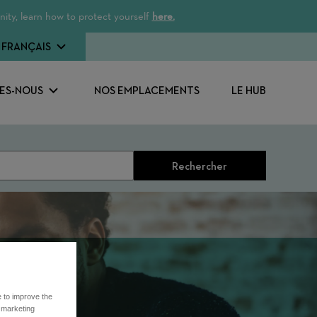
ity, learn how to protect yourself
here.
FRANÇAIS
ES-NOUS
NOS EMPLACEMENTS
LE HUB
Rechercher
e to improve the
r marketing