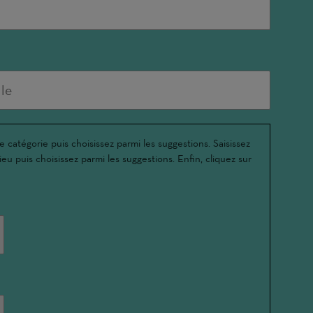
e catégorie puis choisissez parmi les suggestions. Saisissez
ieu puis choisissez parmi les suggestions. Enfin, cliquez sur