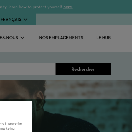
ity, learn how to protect yourself
here.
FRANÇAIS
ES-NOUS
NOS EMPLACEMENTS
LE HUB
Rechercher
e to improve the
r marketing