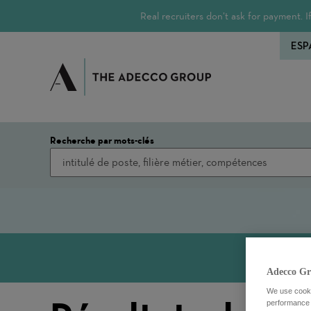
Real recruiters don’t ask for payment.
ESP
Recherche par mots-clés
Adecco Gr
We use cookie
performance o