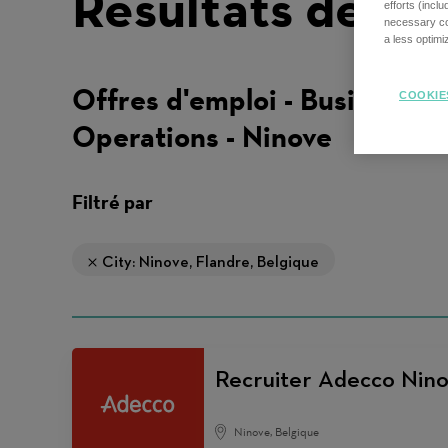
Résultats de re
efforts (incl
necessary coo
a less optim
Offres d'emploi - Business
COOKIE
Operations - Ninove
Filtré par
City: Ninove, Flandre, Belgique
Recruiter Adecco Nin
Ninove, Belgique