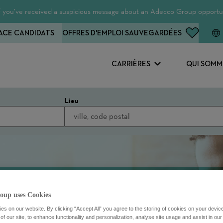
 If you’ve received a suspicious message about an Adecco Group opportun
ACE CANDIDATS
OFFRES D'EMPLOI SAUVEGARDÉES
CARRIÈRES
QUI SOMM
Lieu
oup uses Cookies
s on our website. By clicking “Accept All” you agree to the storing of cookies on your devic
f our site, to enhance functionality and personalization, analyse site usage and assist in ou