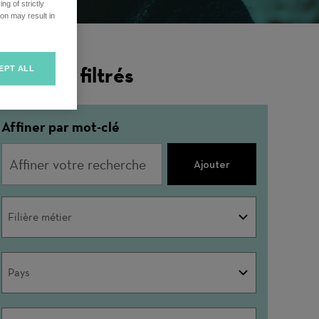
ng of strictly
on may result in
ésultats filtrés
EPT ALL
Affiner par mot-clé
Ajouter
Filière
Filière métier
métier
Pays
Pays
Ville