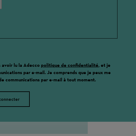
s avoir lu la Adecco
politique de confidentialité
, et je
unications par e-mail. Je comprends que je peux me
 de communications par e-mail à tout moment.
connecter