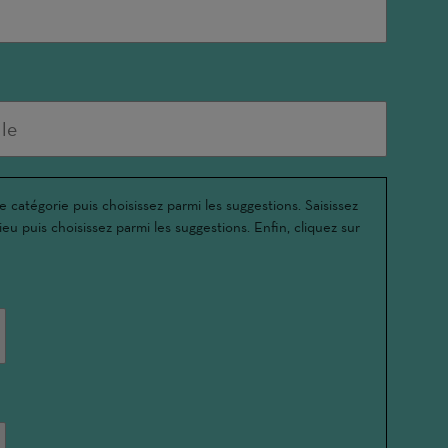
e catégorie puis choisissez parmi les suggestions. Saisissez
ieu puis choisissez parmi les suggestions. Enfin, cliquez sur