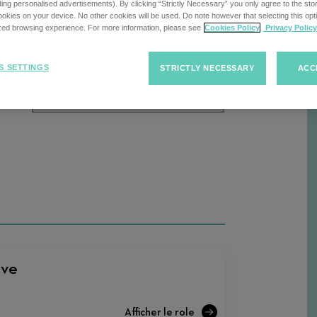
cherche
uding personalised advertisements). By clicking “Strictly Necessary” you only agree to the stori
kies on your device. No other cookies will be used. Do note however that selecting this opti
ized browsing experience. For more information, please see
Cookies Policy
Privacy Policy
Trier
Trier les offres d'emploi
R
S SETTINGS
STRICTLY NECESSARY
ACC
les
offres
d'emploi
ove