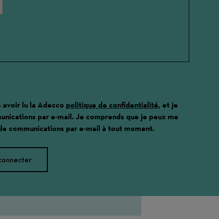
s avoir lu la Adecco
politique de confidentialité
, et je
unications par e-mail. Je comprends que je peux me
 de communications par e-mail à tout moment.
connecter