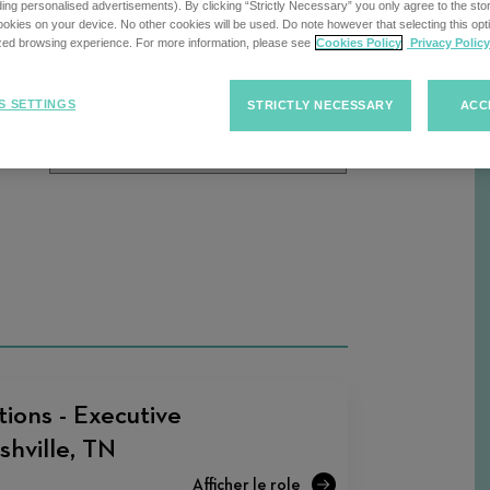
cherche
uding personalised advertisements). By clicking “Strictly Necessary” you only agree to the stori
kies on your device. No other cookies will be used. Do note however that selecting this opti
ized browsing experience. For more information, please see
Cookies Policy
Privacy Policy
Trier
Trier les offres d'emploi
R
S SETTINGS
STRICTLY NECESSARY
ACC
les
offres
d'emploi
ions - Executive
shville, TN