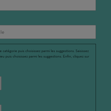
e catégorie puis choisissez parmi les suggestions. Saisissez
ieu puis choisissez parmi les suggestions. Enfin, cliquez sur