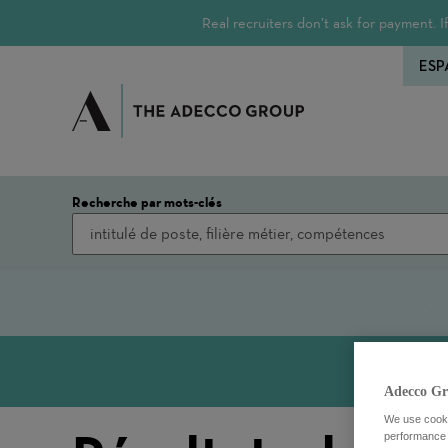
Real recruiters don’t ask for payment.
ESP
Recherche par mots-clés
Adecco Gr
We use cookie
performance o