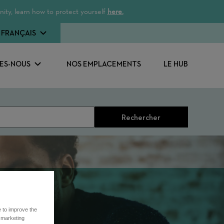
ity, learn how to protect yourself
here.
FRANÇAIS
ES-NOUS
NOS EMPLACEMENTS
LE HUB
Rechercher
e to improve the
r marketing