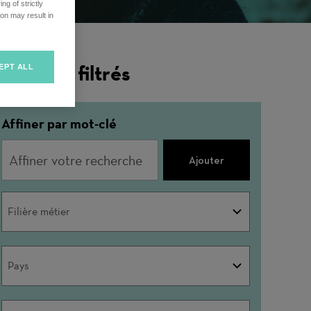
ng of strictly
on may result in
ésultats filtrés
EPT ALL
Affiner par mot-clé
Ajouter
Filière
Filière métier
métier
Pays
Pays
Ville