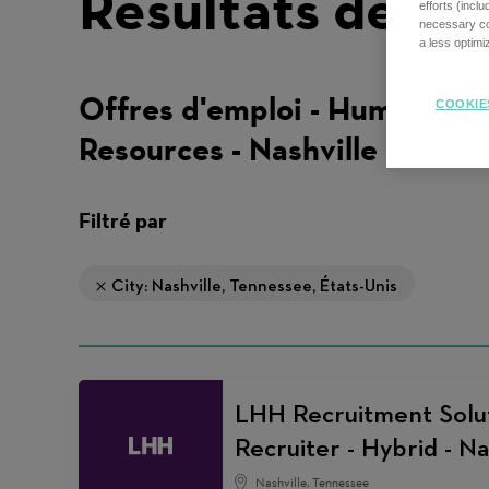
Résultats de re
efforts (incl
necessary coo
a less optim
Offres d'emploi - Human
COOKIE
Resources - Nashville
Filtré par
City: Nashville, Tennessee, États-Unis
LHH Recruitment Solut
Recruiter - Hybrid - Na
Nashville, Tennessee