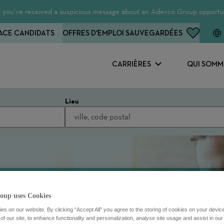
 If you’ve received a suspicious message about an Adecco Group opportun
ACE CANDIDATS
OFFRES D'EMPLOI SAUVEGARDÉES
CARRIÈRES
QUI SOMM
Lieu
oup uses Cookies
s on our website. By clicking “Accept All” you agree to the storing of cookies on your devic
f our site, to enhance functionality and personalization, analyse site usage and assist in ou