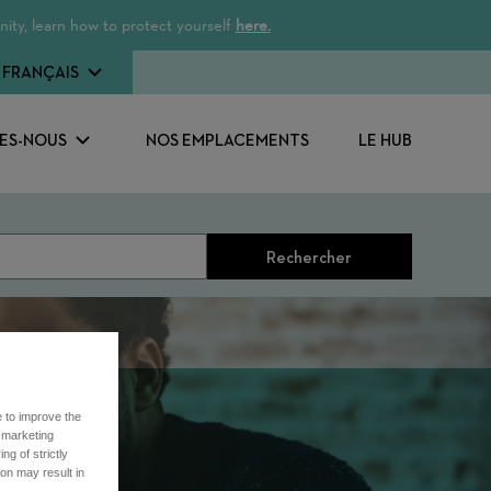
ity, learn how to protect yourself
here.
FRANÇAIS
ES-NOUS
NOS EMPLACEMENTS
LE HUB
Rechercher
e to improve the
r marketing
ng of strictly
on may result in