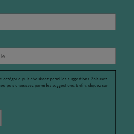
e catégorie puis choisissez parmi les suggestions. Saisissez
ieu puis choisissez parmi les suggestions. Enfin, cliquez sur