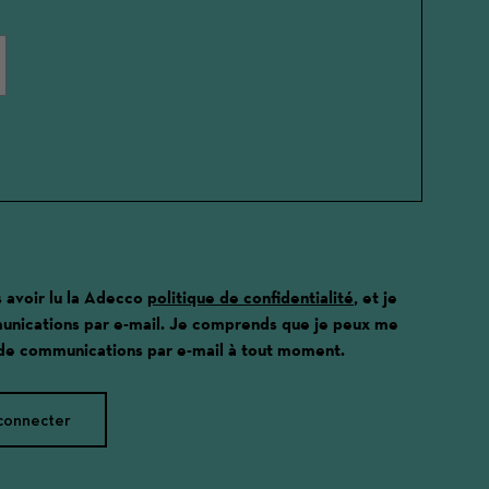
s avoir lu la Adecco
politique de confidentialité
, et je
unications par e-mail. Je comprends que je peux me
 de communications par e-mail à tout moment.
connecter