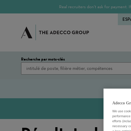
Real recruiters don’t ask for payment.
ESP
Recherche par mots-clés
Adecco Gr
We use cookie
performance o
efforts (incl
necessary coo