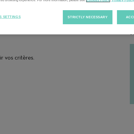
cherche
ized browsing experience. For more information, please see
Cookies Policy
Privacy Policy
S SETTINGS
STRICTLY NECESSARY
ACC
R
r vos critères.