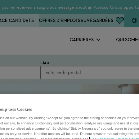
 If you’ve received a suspicious message about an Adecco Group opportun
ACE CANDIDATS
OFFRES D'EMPLOI SAUVEGARDÉES
CARRIÈRES
QUI SOMM
Lieu
oup uses Cookies
s on our website. By clicking “Accept All” you agree to the storing of cookies on your devic
f our site, to enhance functionality and personalization, analyse site usage and assist in ou
uding personalised advertisements). By clicking “Strictly Necessary” you only agree to the stori
kies on your device. No other cookies will be used. Do note however that selecting this opti