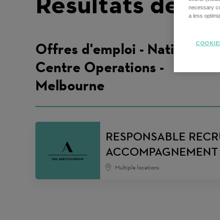
Résultats de re
necessary coo
a less optim
Offres d'emploi - National
COOKIE
Centre Operations -
Melbourne
RESPONSABLE RECR
ACCOMPAGNEMENT 
Multiple locations