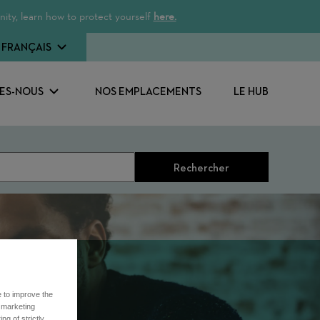
ity, learn how to protect yourself
here.
FRANÇAIS
ES-NOUS
NOS EMPLACEMENTS
LE HUB
Rechercher
e to improve the
r marketing
ng of strictly