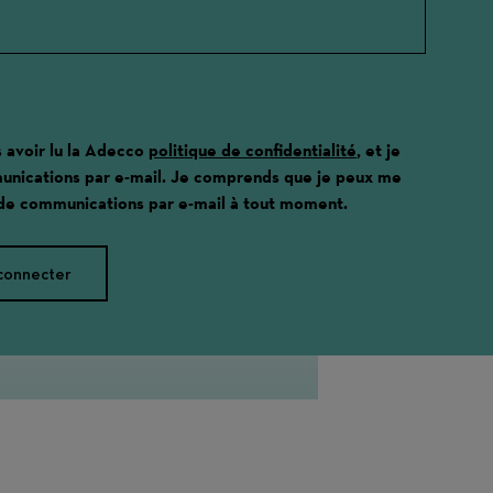
s avoir lu la Adecco
politique de confidentialité
, et je
unications par e-mail. Je comprends que je peux me
 de communications par e-mail à tout moment.
connecter