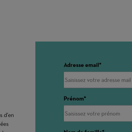
Adresse email
Prénom
s d'en
nées