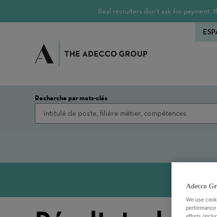
Real recruiters don’t ask for payment.
ESP
Recherche par mots-clés
Adecco Gr
We use cookie
performance o
efforts (incl