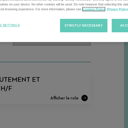
cherche
kies on your device. No other cookies will be used. Do note however that selecting this opti
ized browsing experience. For more information, please see
Cookies Policy
Privacy Policy
Trier
Trier les offres d'emploi
S SETTINGS
STRICTLY NECESSARY
ACC
R
les
offres
d'emploi
UTEMENT ET
H/F