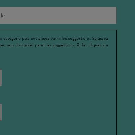
e catégorie puis choisissez parmi les suggestions. Saisissez
ieu puis choisissez parmi les suggestions. Enfin, cliquez sur