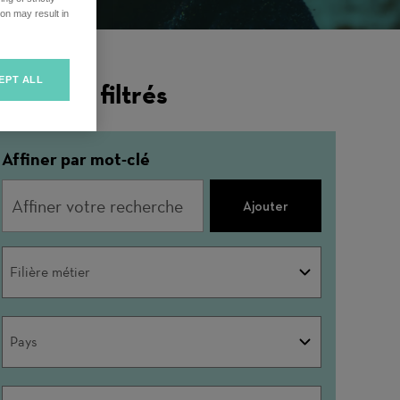
on may result in
EPT ALL
ésultats filtrés
Affiner par mot-clé
Ajouter
Filière
Filière métier
métier
Pays
Pays
Ville