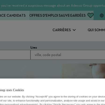
 If you’ve received a suspicious message about an Adecco Group opportun
ACE CANDIDATS
OFFRES D'EMPLOI SAUVEGARDÉES
CARRIÈRES
QUI SOMM
Lieu
oup uses Cookies
s on our website. By clicking “Accept All” you agree to the storing of cookies on your devic
f our site, to enhance functionality and personalization, analyse site usage and assist in ou
uding personalised advertisements). By clicking “Strictly Necessary” you only agree to the stori