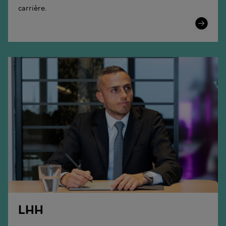
carrière.
Learn
More
LHH