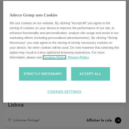
Lisbonne, Portugal
Adecco Group uses Cookies
We use cookies on our website. By clicking “Accept All” you agree to the
storing of cookies on your device to improve the performance of our site, to
enhance functionality and personalization, analyse site usage and assist in our
marketing efforts (including personalised advertisements). By clicking “Strictly
Necessary” you only agree to the storing of strictly necessary cookies on
Reporting Specialist | Lisboa
your device. No other cookies will be used. Do note however that selecting this
option may result in a less optimized browsing experience. For more
information, please see
Cookies Policy
Privacy Policy
Multiple locations
STRICTLY NECESSARY
ACCEPT ALL
COOKIES SETTINGS
HR Consultant | Adecco Portugal |
Lisboa
Lisbonne, Portugal