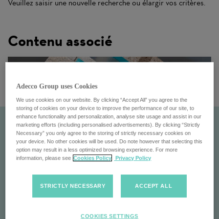
Veuillez saisir une nouvelle recherche ou élargir vos critères.
Contenu associé
Adecco Group uses Cookies
We use cookies on our website. By clicking “Accept All” you agree to the
storing of cookies on your device to improve the performance of our site, to
enhance functionality and personalization, analyse site usage and assist in our
marketing efforts (including personalised advertisements). By clicking “Strictly
Necessary” you only agree to the storing of strictly necessary cookies on
your device. No other cookies will be used. Do note however that selecting this
option may result in a less optimized browsing experience. For more
information, please see
Cookies Policy
Privacy Policy
STRICTLY NECESSARY
ACCEPT ALL
En bref
COOKIES SETTINGS