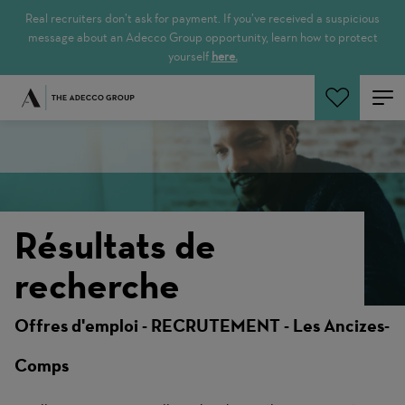
Real recruiters don’t ask for payment. If you’ve received a suspicious
message about an Adecco Group opportunity, learn how to protect
yourself
here.
Rechercher
Résultats de
recherche
Offres d'emploi - RECRUTEMENT - Les Ancizes-
Comps