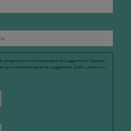
e catégorie puis choisissez parmi les suggestions. Saisissez
ieu puis choisissez parmi les suggestions. Enfin, cliquez sur