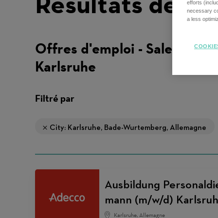
Résultats de re
efforts (incl
necessary coo
a less optim
Offres d'emploi - Sales -
COOKIE
Karlsruhe
Filtré par
City: Karlsruhe, Bade-Wurtemberg, Allemagne
Ausbildung Personaldie
mann (m/w/d) Karlsru
Karlsruhe, Allemagne