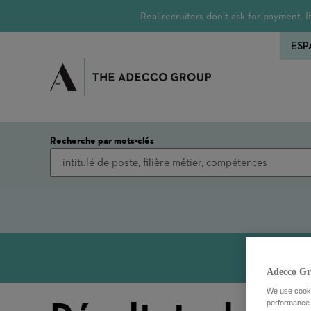
Real recruiters don’t ask for payment.
ESP
Recherche par mots-clés
Adecco Gr
We use cookie
performance o