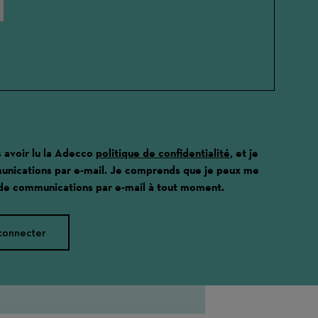
s avoir lu la Adecco
politique de confidentialité
, et je
unications par e-mail. Je comprends que je peux me
 de communications par e-mail à tout moment.
connecter