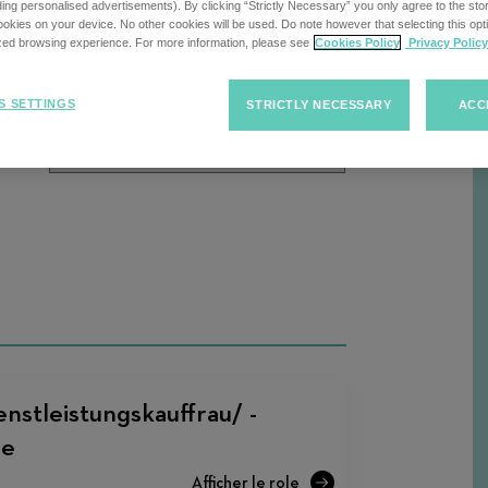
cherche
uding personalised advertisements). By clicking “Strictly Necessary” you only agree to the stori
kies on your device. No other cookies will be used. Do note however that selecting this opti
ized browsing experience. For more information, please see
Cookies Policy
Privacy Policy
Trier
Trier les offres d'emploi
R
S SETTINGS
STRICTLY NECESSARY
ACC
les
offres
d'emploi
nstleistungskauffrau/ -
he