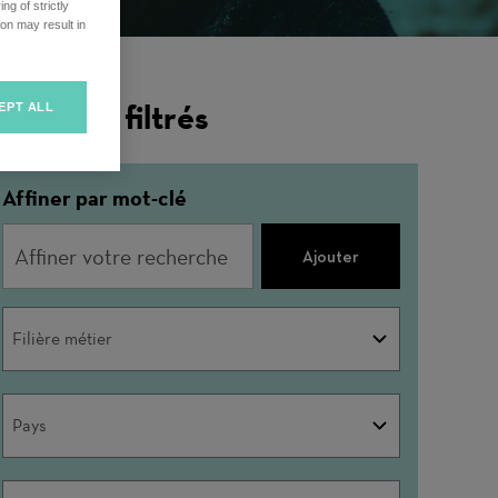
ng of strictly
on may result in
ésultats filtrés
EPT ALL
Affiner par mot-clé
Ajouter
Filière
Filière métier
métier
Pays
Pays
Ville