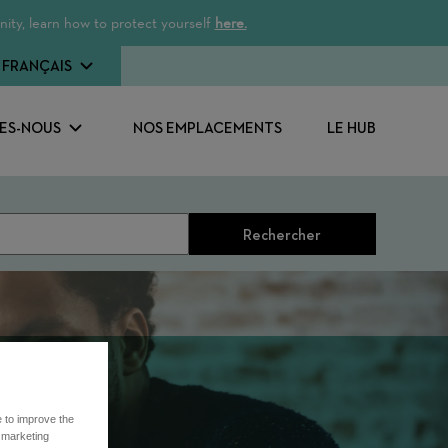
ity, learn how to protect yourself
here.
FRANÇAIS
ES-NOUS
NOS EMPLACEMENTS
LE HUB
Rechercher
e to improve the
r marketing