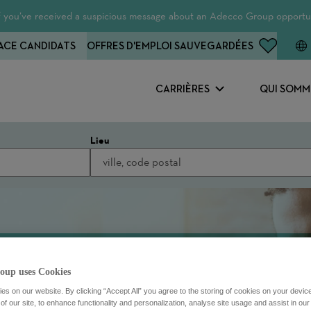
 If you’ve received a suspicious message about an Adecco Group opportun
ACE CANDIDATS
OFFRES D'EMPLOI SAUVEGARDÉES
CARRIÈRES
QUI SOMM
Lieu
oup uses Cookies
s on our website. By clicking “Accept All” you agree to the storing of cookies on your devic
f our site, to enhance functionality and personalization, analyse site usage and assist in ou