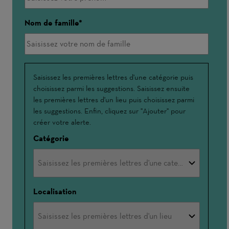
Nom de famille
Interessé(e)
Saisissez les premières lettres d'une catégorie puis
choisissez parmi les suggestions. Saisissez ensuite
par
les premières lettres d'un lieu puis choisissez parmi
les suggestions. Enfin, cliquez sur "Ajouter" pour
créer votre alerte.
Catégorie
Localisation