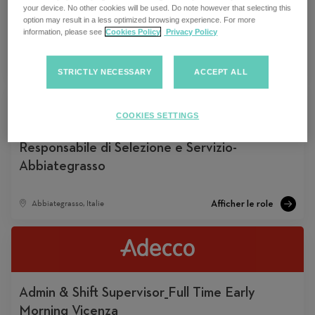
Admin & Shift Supervisor_Full Time
your device. No other cookies will be used. Do note however that selecting this
Notturno Mezzate (MI)
option may result in a less optimized browsing experience. For more
information, please see
Cookies Policy
Privacy Policy
Mezzate, Italie
STRICTLY NECESSARY
ACCEPT ALL
COOKIES SETTINGS
Responsabile di Selezione e Servizio-
Abbiategrasso
Abbiategrasso, Italie
Admin & Shift Supervisor_Full Time Early
Morning Vicenza