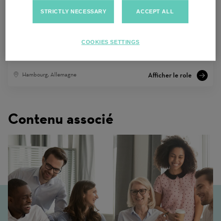
STRICTLY NECESSARY
ACCEPT ALL
Sales Consultant (m/w/d) im
COOKIES SETTINGS
kaufmännischen Bereich
Hambourg, Allemagne
Contenu associé