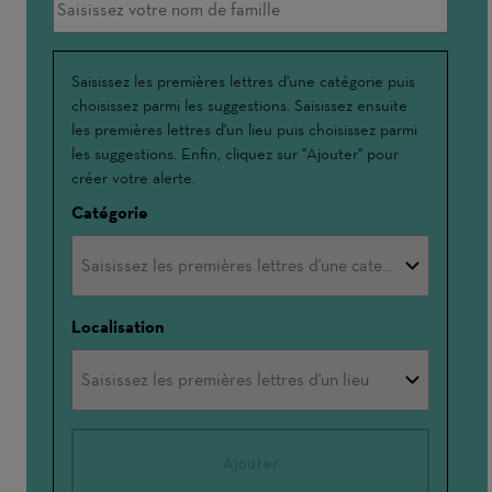
Interessé(e)
Saisissez les premières lettres d'une catégorie puis
choisissez parmi les suggestions. Saisissez ensuite
par
les premières lettres d'un lieu puis choisissez parmi
les suggestions. Enfin, cliquez sur "Ajouter" pour
créer votre alerte.
Catégorie
Localisation
Ajouter