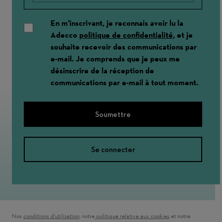
En m'inscrivant, je reconnais avoir lu la
Adecco
politique de confidentialité
, et je
souhaite recevoir des communications par
e-mail. Je comprends que je peux me
désinscrire de la réception de
communications par e-mail à tout moment.
Soumettre
Se connecter
Nos
conditions d'utilisation
(ouvre dans une nouvelle fenêtre)
, notre
politique relative aux cookies
(ouvre dans une nouve
et notre