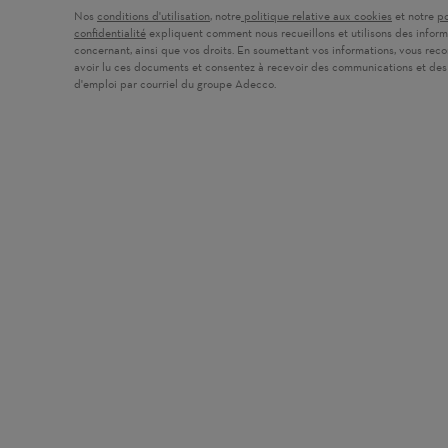
Nos
conditions d'utilisation
(ouvre dans une nouvelle fenêtre)
, notre
politique relative aux cookies
(ouvre dans
et notre
po
confidentialité
(ouvre dans une nouvelle fenêtre)
expliquent comment nous recueillons et utilisons des inform
concernant, ainsi que vos droits. En soumettant vos informations, vous rec
avoir lu ces documents et consentez à recevoir des communications et des
d'emploi par courriel du groupe Adecco.