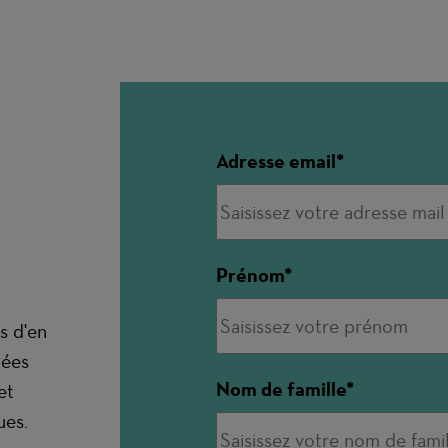
Adresse email
Prénom
s d'en
nées
Nom de famille
et
ues.