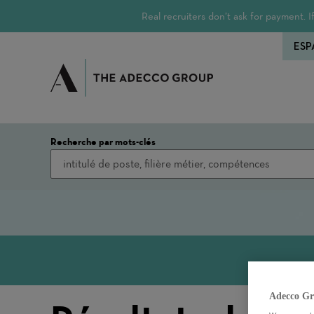
Real recruiters don’t ask for payment.
ESP
Recherche par mots-clés
Adecco Gr