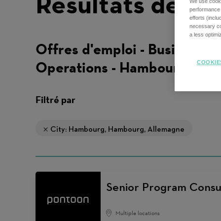
Résultats de re
We use cookie
performance o
efforts (incl
necessary coo
a less optim
Offres d'emploi - Business
Operations - Hambourg
COOKIE
Filtré par
City: Hambourg, Hambourg, Allemagne
Senior Program Consu
Multiple locations