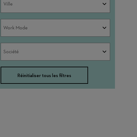
Ville
Work
Work Mode
Mode
Société
Société
Réinitialiser tous les filtres