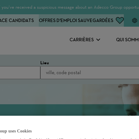
 If you’ve received a suspicious message about an Adecco Group opportun
ACE CANDIDATS
OFFRES D'EMPLOI SAUVEGARDÉES
CARRIÈRES
QUI SOMM
Lieu
oup uses Cookies