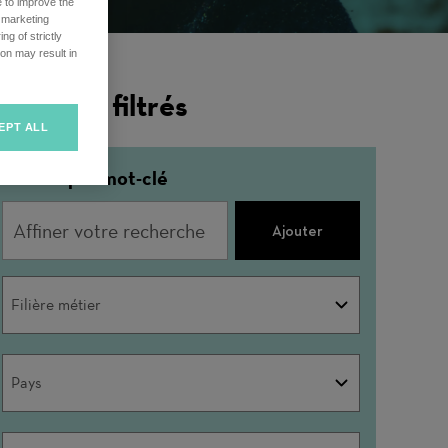
e to improve the
r marketing
ng of strictly
on may result in
ésultats filtrés
EPT ALL
Affiner par mot-clé
Ajouter
Filière
Filière métier
métier
Pays
Pays
Ville