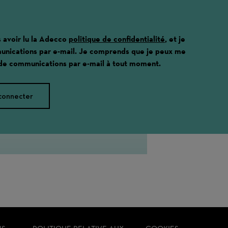
s avoir lu la Adecco
politique de confidentialité
, et je
unications par e-mail. Je comprends que je peux me
 de communications par e-mail à tout moment.
connecter