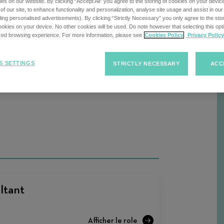
cherche
s on our website. By clicking “Accept All” you agree to the storing of cookies on your devic
f our site, to enhance functionality and personalization, analyse site usage and assist in ou
uding personalised advertisements). By clicking “Strictly Necessary” you only agree to the stori
kies on your device. No other cookies will be used. Do note however that selecting this opti
ized browsing experience. For more information, please see
Cookies Policy
Privacy Policy
Trier
Trier les offres d'emploi
R
les
S SETTINGS
STRICTLY NECESSARY
ACC
offres
d'emploi
ltant