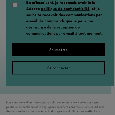
En m'inscrivant, je reconnais avoir lu la
Adecco
politique de confidentialité
, et je
souhaite recevoir des communications par
e-mail. Je comprends que je peux me
désinscrire de la réception de
communications par e-mail à tout moment.
Soumettre
Se connecter
Nos
conditions d'utilisation
(ouvre dans une nouvelle fenêtre)
, notre
politique relative aux cookies
(ouvre dans une nouve
et notre
politique de confidentialité
(ouvre dans une nouvelle fenêtre)
expliquent comment nous recueillons et utilisons
des informations vous concernant, ainsi que vos droits. En soumettant vos