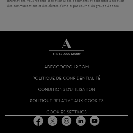
informations, vous reconnaissez avoir lu ces documents et consentez à recevoir
des communications et des alertes d'emploi par courriel du groupe Adecco.
THE
ADECCO
ADECCOGROUP.COM
GROUP
HOMEPAGE
POLITIQUE DE CONFIDENTIALITÉ
CONDITIONS D'UTILISATION
POLITIQUE RELATIVE AUX COOKIES
COOKIES SETTINGS