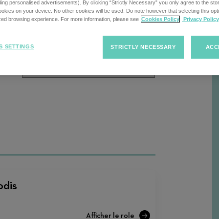
cherche
uding personalised advertisements). By clicking “Strictly Necessary” you only agree to the stori
kies on your device. No other cookies will be used. Do note however that selecting this opti
ized browsing experience. For more information, please see
Cookies Policy
Privacy Policy
Trier
Trier les offres d'emploi
R
S SETTINGS
STRICTLY NECESSARY
ACC
les
offres
d'emploi
odis