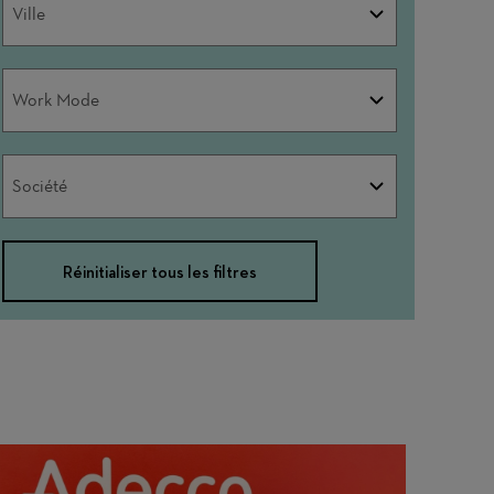
Ville
Work
Work Mode
Mode
Société
Société
Réinitialiser tous les filtres