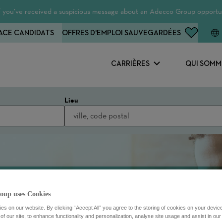
 If you’ve received a suspicious message about an Adecco Group opportun
ACE CANDIDATS
OFFRES D'EMPLOI SAUVEGARDÉES
CARRIÈRES
QUI SOMM
Lieu
oup uses Cookies
s on our website. By clicking “Accept All” you agree to the storing of cookies on your devic
f our site, to enhance functionality and personalization, analyse site usage and assist in ou