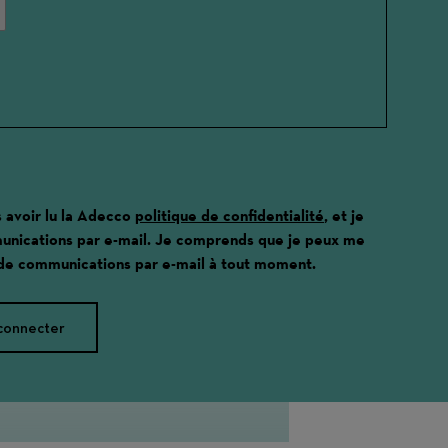
s avoir lu la Adecco
politique de confidentialité
, et je
unications par e-mail. Je comprends que je peux me
 de communications par e-mail à tout moment.
connecter