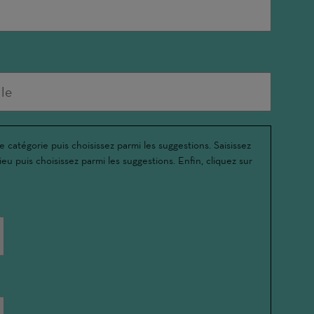
e catégorie puis choisissez parmi les suggestions. Saisissez
ieu puis choisissez parmi les suggestions. Enfin, cliquez sur