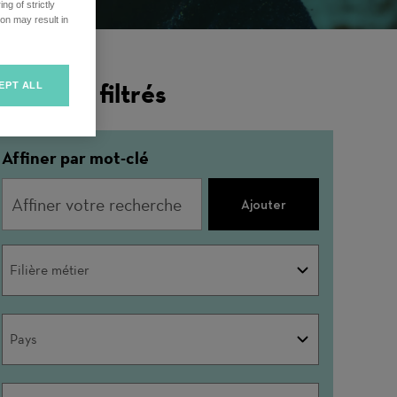
ng of strictly
on may result in
ésultats filtrés
EPT ALL
Affiner par mot-clé
Ajouter
Filière
Filière métier
métier
Pays
Pays
Ville