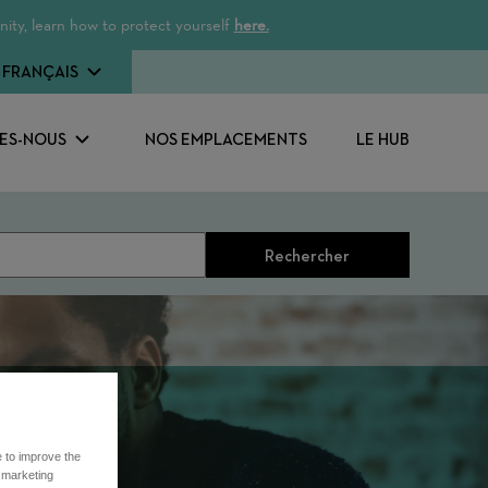
ity, learn how to protect yourself
here.
FRANÇAIS
ES-NOUS
NOS EMPLACEMENTS
LE HUB
Rechercher
e to improve the
r marketing