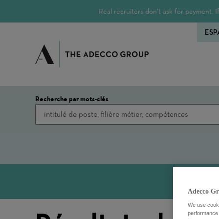
Real recruiters don’t ask for payment.
ESP
Recherche par mots-clés
Adecco Gr
We use cookie
performance o