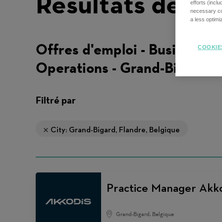
Résultats de re
efforts (incl
necessary coo
a less optim
Offres d'emploi - Business
COOKIE
Operations - Grand-Bigard
Filtré par
City: Grand-Bigard, Flandre, Belgique
Practice Manager Akk
Grand-Bigard, Belgique