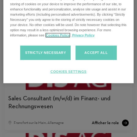
storing of cookies on your device to improve the performance of our site, to
enhance functionality and personalization, analyse site usage and assist in our
marketing efforts (including personalised advertisements). By clicking “Strictly
Necessary” you only agree to the storing of strictly necessary cookies on
your device. No other cookies will be used. Do note however that selecting this
option may result in a less optimized browsing experience. For more
Teamlead (m/w/d) im Bereich Permanent
information, please see
Cookies Policy
Privacy Policy
Placement
STRICTLY NECESSARY
ACCEPT ALL
Francfort-sur-le-Main, Allemagne
COOKIES SETTINGS
Sales Consultant (m/w/d) im Finanz- und
Rechnungswesen
Francfort-sur-le-Main, Allemagne