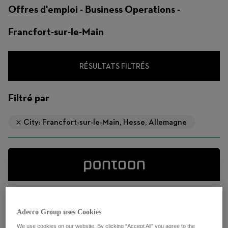
d'emploi
Offres d'emploi - Business Operations -
Francfort-sur-le-Main
RÉSULTATS FILTRÉS
Filtré par
City: Francfort-sur-le-Main, Hesse, Allemagne
Senior Program Consultant
Adecco Group uses Cookies
Multiple locations
We use cookies on our website. By clicking “Accept All” you agree to the