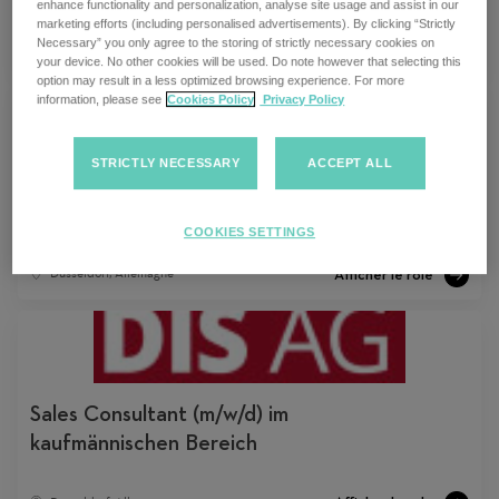
enhance functionality and personalization, analyse site usage and assist in our
marketing efforts (including personalised advertisements). By clicking “Strictly
Necessary” you only agree to the storing of strictly necessary cookies on
Düsseldorf, Allemagne
your device. No other cookies will be used. Do note however that selecting this
option may result in a less optimized browsing experience. For more
information, please see
Cookies Policy
Privacy Policy
STRICTLY NECESSARY
ACCEPT ALL
Senior Sales Consultant (m/w/d) im
kaufmännischen Bereich
COOKIES SETTINGS
Düsseldorf, Allemagne
Sales Consultant (m/w/d) im
kaufmännischen Bereich