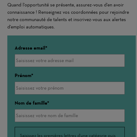
Quand l'opportunité se présente, assurez-vous d'en avoir
connaissance ! Renseignez vos coordonnées pour rejoindre
notre communauté de talents et inscrivez-vous aux alertes
d'emploi automatiques.
Adresse email
Prénom
Nom de famille
Interessé(e)
Saisissez les premières lettres d'une catégorie puis