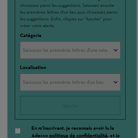
choisissez parmi les suggestions. Saisissez ensuite
par
les premières lettres d'un lieu puis choisissez parmi
les suggestions. Enfin, cliquez sur "Ajouter" pour
créer votre alerte.
Catégorie
Localisation
Ajouter
En m'inscrivant, je reconnais avoir lu la
Adecco
politique de confidentialité
, et je