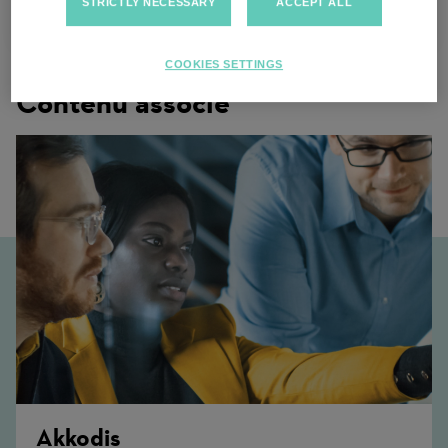
STRICTLY NECESSARY
ACCEPT ALL
Duisbourg, Allemagne
COOKIES SETTINGS
Contenu associé
Akkodis