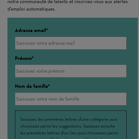
notre communauté de talents et inscrivez-vous aux alertes
d'emploi automatiques.
Adresse email
Prénom
Nom de famille
Interessé(e)
Saisissez les premières lettres d'une catégorie puis
choisissez parmi les suggestions. Saisissez ensuite
par
les premières lettres d'un lieu puis choisissez parmi