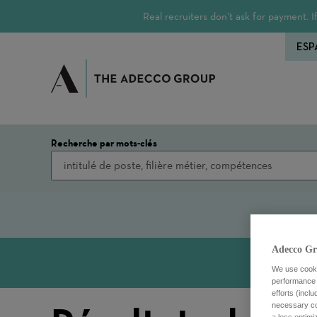
Real recruiters don’t ask for payment.
ESP
Recherche par mots-clés
Adecco Gr
We use cookie
performance o
efforts (incl
necessary coo