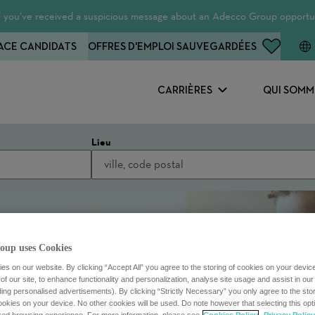
 If you’ve received a suspicious message about an Adecco Group opportun
ACE CANDIDATS
OFFRES D'EMPLOI SAUVEGARDÉES
CARRIÈRES
QUI SOMM
Lieu
oup uses Cookies
s on our website. By clicking “Accept All” you agree to the storing of cookies on your devic
f our site, to enhance functionality and personalization, analyse site usage and assist in ou
uding personalised advertisements). By clicking “Strictly Necessary” you only agree to the stori
kies on your device. No other cookies will be used. Do note however that selecting this opti