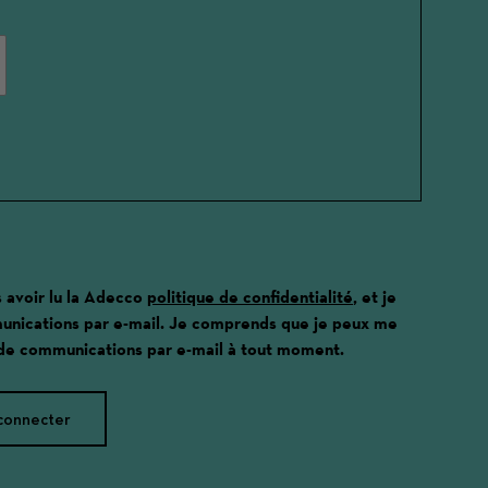
s avoir lu la Adecco
politique de confidentialité
, et je
unications par e-mail. Je comprends que je peux me
 de communications par e-mail à tout moment.
connecter