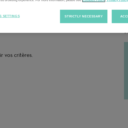
cherche
ized browsing experience. For more information, please see
Cookies Policy
Privacy Policy
S SETTINGS
STRICTLY NECESSARY
ACC
R
r vos critères.