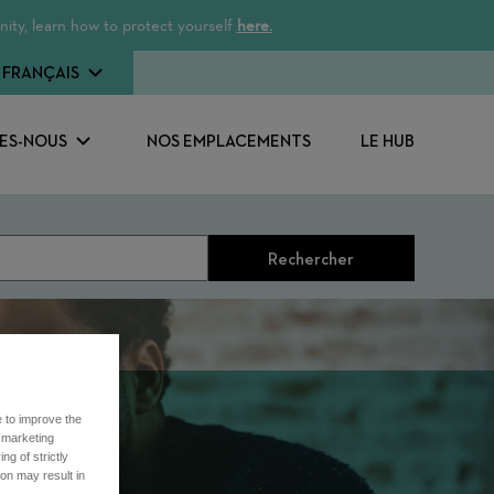
ity, learn how to protect yourself
here.
FRANÇAIS
ES-NOUS
NOS EMPLACEMENTS
LE HUB
Rechercher
e to improve the
r marketing
ng of strictly
on may result in