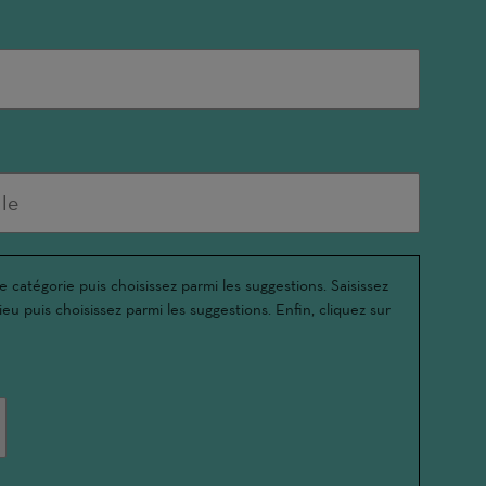
e catégorie puis choisissez parmi les suggestions. Saisissez
ieu puis choisissez parmi les suggestions. Enfin, cliquez sur