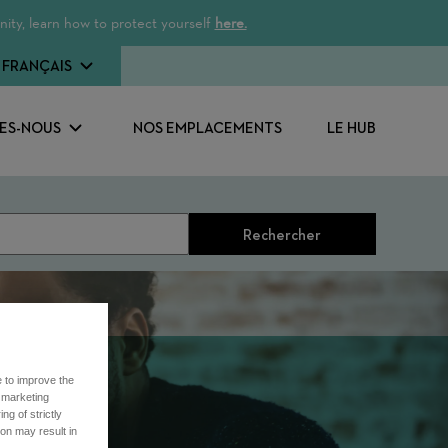
ity, learn how to protect yourself
here.
FRANÇAIS
ES-NOUS
NOS EMPLACEMENTS
LE HUB
Rechercher
e to improve the
r marketing
ng of strictly
on may result in