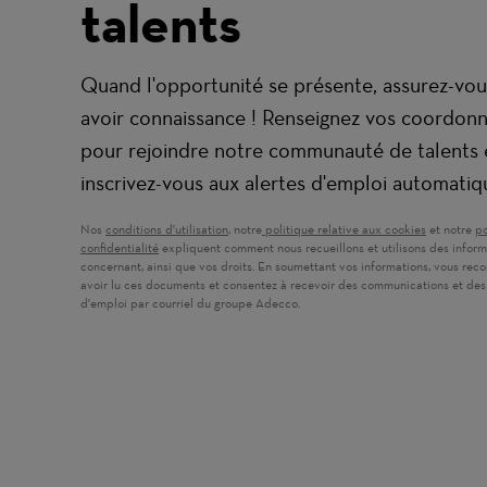
talents
Quand l'opportunité se présente, assurez-vou
avoir connaissance ! Renseignez vos coordon
pour rejoindre notre communauté de talents 
inscrivez-vous aux alertes d'emploi automatiq
Nos
conditions d'utilisation
(ouvre dans une nouvelle fenêtre)
, notre
politique relative aux cookies
(ouvre dans
et notre
po
confidentialité
(ouvre dans une nouvelle fenêtre)
expliquent comment nous recueillons et utilisons des inform
concernant, ainsi que vos droits. En soumettant vos informations, vous rec
avoir lu ces documents et consentez à recevoir des communications et des
d'emploi par courriel du groupe Adecco.