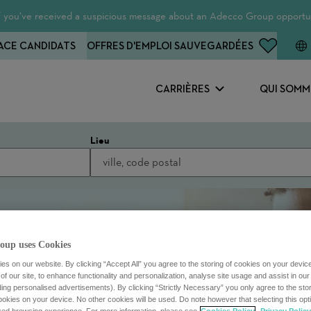
 If you’ve received a suspicious message about an Adecco Group opportun
ACE CANDIDATS
OFFRES D'EMPLOI SAUVEGARDÉES
CARRIÈRES
QUI SOMM
Lieu
oup uses Cookies
s on our website. By clicking “Accept All” you agree to the storing of cookies on your devic
f our site, to enhance functionality and personalization, analyse site usage and assist in ou
uding personalised advertisements). By clicking “Strictly Necessary” you only agree to the stori
kies on your device. No other cookies will be used. Do note however that selecting this opti