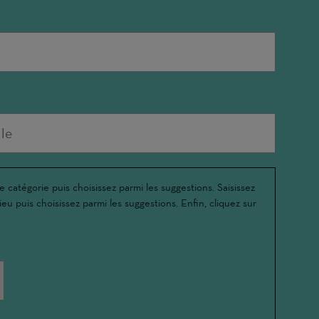
e catégorie puis choisissez parmi les suggestions. Saisissez
ieu puis choisissez parmi les suggestions. Enfin, cliquez sur