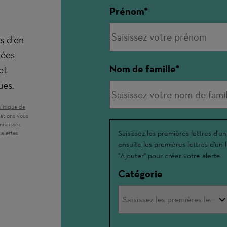
Prénom
s d'en
nées
Nom de famille
et
ues.
 une nouvelle fenêtre)
litique de
ations vous
onnaissez
Interessé(e)
Saisissez les premières lettres d'un
 alertes
ensuite les premières lettres d'un l
par
"Ajouter" pour créer votre alerte.
Catégorie