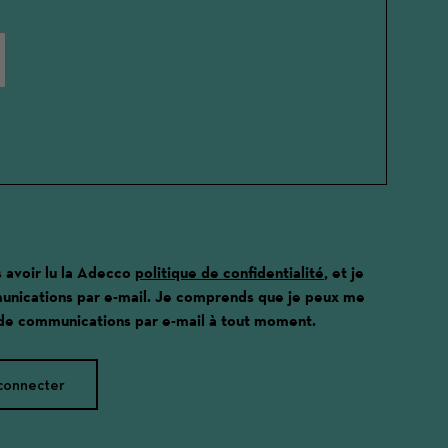
s avoir lu la Adecco
politique de confidentialité
, et je
unications par e-mail. Je comprends que je peux me
 de communications par e-mail à tout moment.
connecter