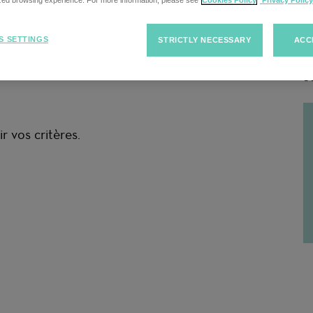
cherche
ized browsing experience. For more information, please see
Cookies Policy
Privacy Policy
S SETTINGS
STRICTLY NECESSARY
ACC
R
r vos critères.