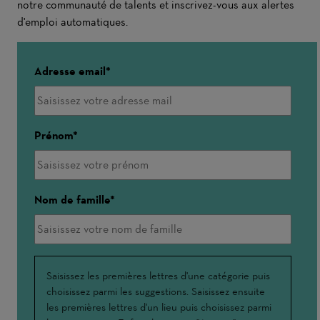
notre communauté de talents et inscrivez-vous aux alertes
d'emploi automatiques.
Adresse email
Prénom
Nom de famille
Interessé(e)
Saisissez les premières lettres d'une catégorie puis
choisissez parmi les suggestions. Saisissez ensuite
par
les premières lettres d'un lieu puis choisissez parmi