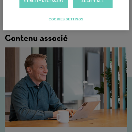
STRICTLY NECESSARY
ACCEPT ALL
Cranberry Township, Pennsylvanie
COOKIES SETTINGS
Contenu associé