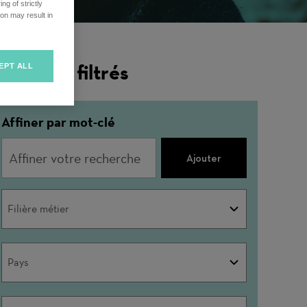
ng of strictly
on may result in
ésultats filtrés
EPT ALL
Affiner par mot-clé
Ajouter
Filière
Filière métier
métier
Pays
Pays
Ville