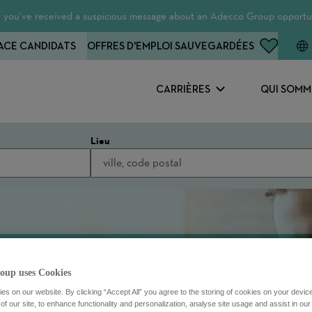
 If you’ve received a suspicious message about an Adecco Group opportun
ACE CANDIDATS
OFFRES D'EMPLOI SAUVEGARDÉES
CARRIÈRES
QUI SOMM
Lieu
oup uses Cookies
s on our website. By clicking “Accept All” you agree to the storing of cookies on your devic
f our site, to enhance functionality and personalization, analyse site usage and assist in ou