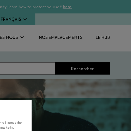
ity, learn how to protect yourself
here.
FRANÇAIS
ES-NOUS
NOS EMPLACEMENTS
LE HUB
Rechercher
e to improve the
r marketing