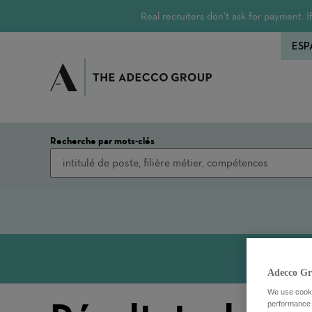
Real recruiters don’t ask for payment.
ESP
Recherche par mots-clés
Adecco Gr
We use cookie
performance o