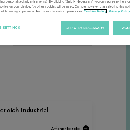
cherche
uding personalised advertisements). By clicking “Strictly Necessary” you only agree to the stori
kies on your device. No other cookies will be used. Do note however that selecting this opti
ized browsing experience. For more information, please see
Cookies Policy
Privacy Policy
Trier
Trier les offres d'emploi
R
S SETTINGS
STRICTLY NECESSARY
ACC
les
offres
d'emploi
ereich Industrial