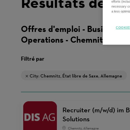
Résultats de re
efforts (incl
necessary coo
a less optim
Offres d'emploi - Business
COOKIE
Operations - Chemnitz
Filtré par
City: Chemnitz, État libre de Saxe, Allemagne
Recruiter (m/w/d) im B
Solutions
Chemnitz, Allemagne