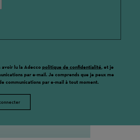
s avoir lu la Adecco
politique de confidentialité
, et je
unications par e-mail. Je comprends que je peux me
 de communications par e-mail à tout moment.
connecter