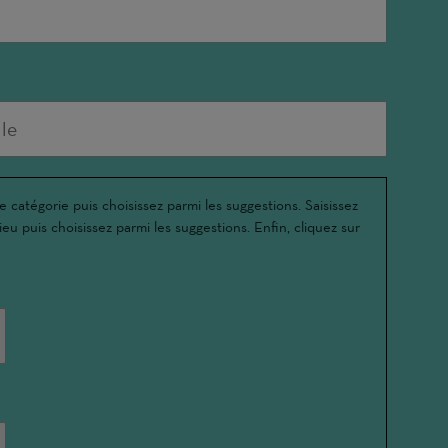
e catégorie puis choisissez parmi les suggestions. Saisissez
ieu puis choisissez parmi les suggestions. Enfin, cliquez sur