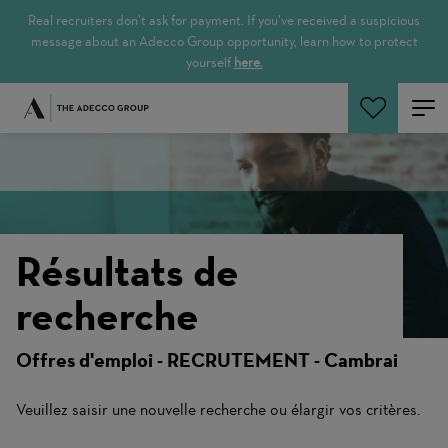
Real recruiters don’t ask for payment. If you’ve received a suspicious
message about an Adecco Group opportunity, learn how to protect
yourself
here.
Rechercher
Résultats de
recherche
Offres d'emploi - RECRUTEMENT - Cambrai
Veuillez saisir une nouvelle recherche ou élargir vos critères.