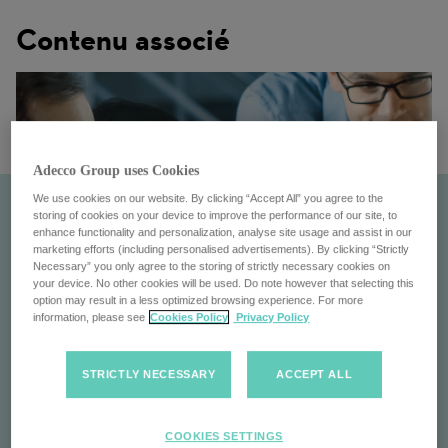
Contenu associé
Adecco Group uses Cookies
We use cookies on our website. By clicking “Accept All” you agree to the
storing of cookies on your device to improve the performance of our site, to
enhance functionality and personalization, analyse site usage and assist in our
marketing efforts (including personalised advertisements). By clicking “Strictly
Necessary” you only agree to the storing of strictly necessary cookies on
your device. No other cookies will be used. Do note however that selecting this
option may result in a less optimized browsing experience. For more
information, please see
Cookies Policy
Privacy Policy
Akkodis
STRICTLY NECESSARY
ACCEPT ALL
Découvrez Akkodis : Solutions innovantes de gestion
des ressources humaines pour les entreprises,
COOKIES SETTINGS