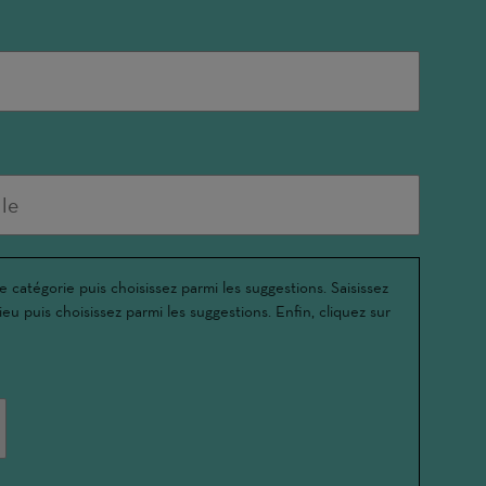
e catégorie puis choisissez parmi les suggestions. Saisissez
ieu puis choisissez parmi les suggestions. Enfin, cliquez sur