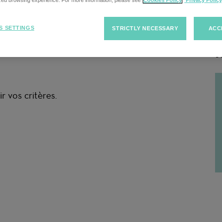
cherche
ized browsing experience. For more information, please see
Cookies Policy
Privacy Policy
S SETTINGS
STRICTLY NECESSARY
ACC
R
r vos critères.