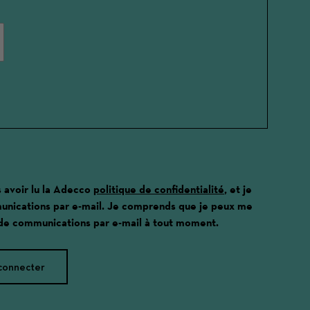
s avoir lu la Adecco
politique de confidentialité
, et je
unications par e-mail. Je comprends que je peux me
 de communications par e-mail à tout moment.
connecter