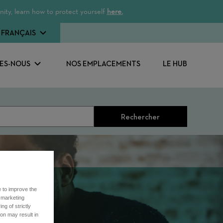
ity, learn how to protect yourself
here.
FRANÇAIS
ES-NOUS
NOS EMPLACEMENTS
LE HUB
Rechercher
e to improve the
r marketing
ng of strictly
on may result in