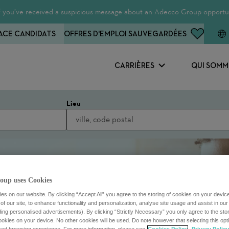
 If you’ve received a suspicious message about an Adecco Group opportun
ACE CANDIDATS
OFFRES D'EMPLOI SAUVEGARDÉES
CARRIÈRES
QUI SOMM
Lieu
oup uses Cookies
s on our website. By clicking “Accept All” you agree to the storing of cookies on your devic
f our site, to enhance functionality and personalization, analyse site usage and assist in ou
uding personalised advertisements). By clicking “Strictly Necessary” you only agree to the stori
kies on your device. No other cookies will be used. Do note however that selecting this opti