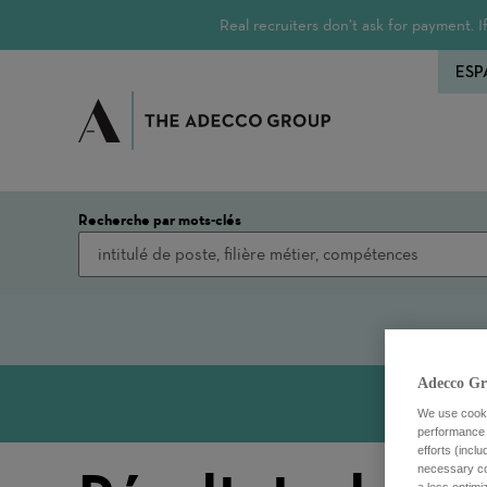
Real recruiters don’t ask for payment.
ESP
Recherche par mots-clés
Adecco Gr
We use cookie
performance o
efforts (incl
necessary coo