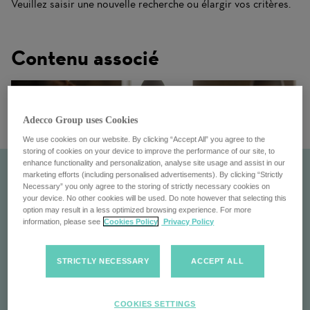
Veuillez saisir une nouvelle recherche ou élargir vos critères.
Contenu associé
Adecco Group uses Cookies
We use cookies on our website. By clicking “Accept All” you agree to the
storing of cookies on your device to improve the performance of our site, to
enhance functionality and personalization, analyse site usage and assist in our
marketing efforts (including personalised advertisements). By clicking “Strictly
Necessary” you only agree to the storing of strictly necessary cookies on
your device. No other cookies will be used. Do note however that selecting this
option may result in a less optimized browsing experience. For more
information, please see
Cookies Policy
Privacy Policy
STRICTLY NECESSARY
ACCEPT ALL
Apprenez à nous connaître
COOKIES SETTINGS