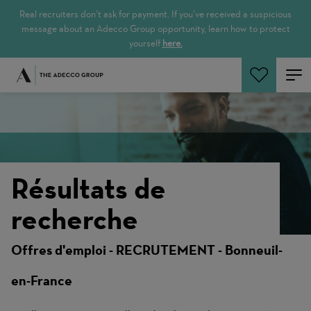
Real recruiters don’t ask for payment. If you’ve received a suspicious
message about an Adecco Group opportunity, learn how to protect
yourself
here.
Rechercher
Résultats de
recherche
Offres d'emploi - RECRUTEMENT - Bonneuil-
en-France