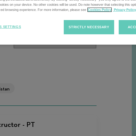
cherche
kies on your device. No other cookies will be used. Do note however that selecting this opti
ized browsing experience. For more information, please see
Cookies Policy
Privacy Policy
Trier
Trier les offres d'emploi
S SETTINGS
STRICTLY NECESSARY
ACC
R
les
offres
d'emploi
istan
ructor - PT