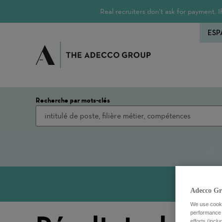
Real recruiters don’t ask for payment.
ESP
Recherche par mots-clés
Adecco Gr
We use cookie
performance o
efforts (incl