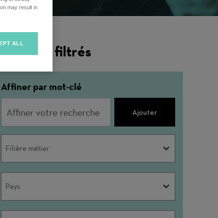
on may result in
EPT ALL
ésultats filtrés
Affiner par mot-clé
Ajouter
Filière
Filière métier
métier
Pays
Pays
Ville