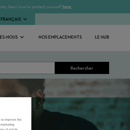
ity, learn how to protect yourself
here.
FRANÇAIS
ES-NOUS
NOS EMPLACEMENTS
LE HUB
Rechercher
e to improve the
r marketing
ng of strictly