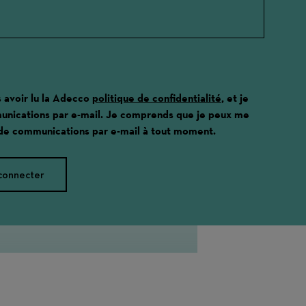
s avoir lu la Adecco
politique de confidentialité
, et je
unications par e-mail. Je comprends que je peux me
 de communications par e-mail à tout moment.
connecter