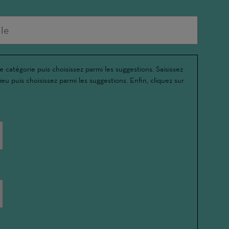
e catégorie puis choisissez parmi les suggestions. Saisissez
ieu puis choisissez parmi les suggestions. Enfin, cliquez sur