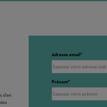
Adresse email
Prénom
s d'en
nées