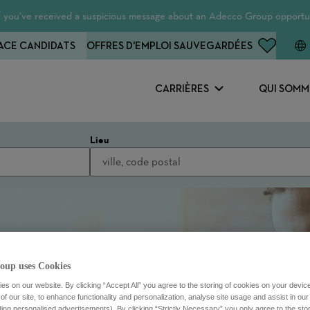
 If you’ve received a suspicious message about an Adecco Group opportun
ACE CANDIDATS
OFFRES D'EMPLOI SAUVEGARDÉES
CARRIÈRES
QUI SOMM
Lieu
oup uses Cookies
s on our website. By clicking “Accept All” you agree to the storing of cookies on your devic
f our site, to enhance functionality and personalization, analyse site usage and assist in ou
uding personalised advertisements). By clicking “Strictly Necessary” you only agree to the stori