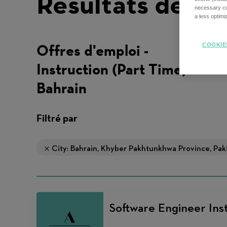
Résultats de re
necessary coo
a less optim
Offres d'emploi -
COOKIE
Instruction (Part Time) -
Bahrain
Filtré par
City: Bahrain, Khyber Pakhtunkhwa Province, Pak
Software Engineer Inst