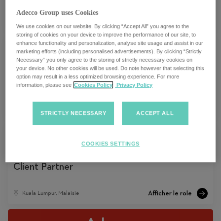
Adecco Group uses Cookies
Sydney, Australie
We use cookies on our website. By clicking “Accept All” you agree to the
storing of cookies on your device to improve the performance of our site, to
enhance functionality and personalization, analyse site usage and assist in our
marketing efforts (including personalised advertisements). By clicking “Strictly
Necessary” you only agree to the storing of strictly necessary cookies on
your device. No other cookies will be used. Do note however that selecting this
Global Deal Manager
option may result in a less optimized browsing experience. For more
information, please see
Cookies Policy
Privacy Policy
Multiple locations
STRICTLY NECESSARY
ACCEPT ALL
COOKIES SETTINGS
Client Partner
Kuala Lumpur, Malaisie