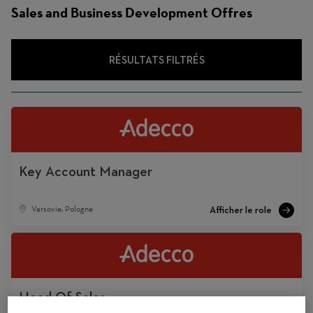
d'emploi
Sales and Business Development Offres
RÉSULTATS FILTRÉS
Key Account Manager
Varsovie, Pologne
Head Of Sales