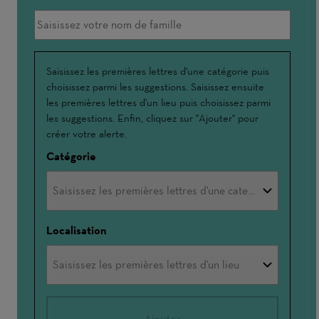
Interessé(e)
Saisissez les premières lettres d'une catégorie puis
choisissez parmi les suggestions. Saisissez ensuite
par
les premières lettres d'un lieu puis choisissez parmi
les suggestions. Enfin, cliquez sur "Ajouter" pour
créer votre alerte.
Catégorie
Localisation
Ajouter