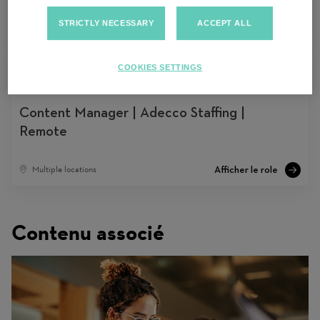
Melbourne, Australie
STRICTLY NECESSARY
ACCEPT ALL
COOKIES SETTINGS
Content Manager | Adecco Staffing |
Remote
Multiple locations
Contenu associé