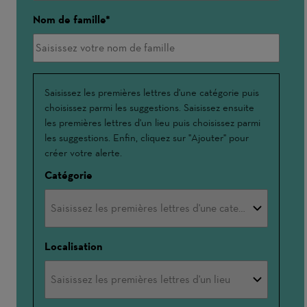
Nom de famille
Interessé(e)
Saisissez les premières lettres d'une catégorie puis
choisissez parmi les suggestions. Saisissez ensuite
par
les premières lettres d'un lieu puis choisissez parmi
les suggestions. Enfin, cliquez sur "Ajouter" pour
créer votre alerte.
Catégorie
Localisation