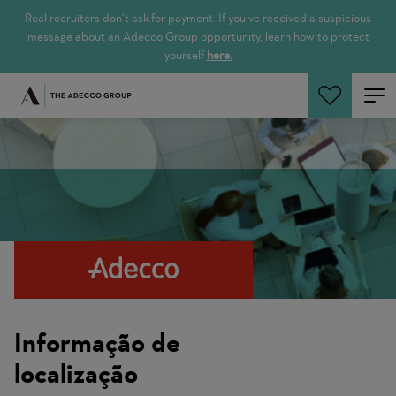
Real recruiters don’t ask for payment. If you’ve received a suspicious
message about an Adecco Group opportunity, learn how to protect
yourself
here.
Pesquisar empregos
Informação de
localização