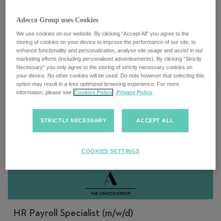
Adecco Group uses Cookies
Onsite Manager (m/w/d)
We use cookies on our website. By clicking “Accept All” you agree to the
storing of cookies on your device to improve the performance of our site, to
enhance functionality and personalization, analyse site usage and assist in our
marketing efforts (including personalised advertisements). By clicking “Strictly
Hamburgo, Alemanha
Necessary” you only agree to the storing of strictly necessary cookies on
your device. No other cookies will be used. Do note however that selecting this
option may result in a less optimized browsing experience. For more
information, please see
Cookies Policy
Privacy Policy
Internal Controls Manager (m/w/d) DE/AT
STRICTLY NECESSARY
ACCEPT ALL
Düsseldorf, Alemanha
COOKIES SETTINGS
HR Payroll Specialist (m/w/d)