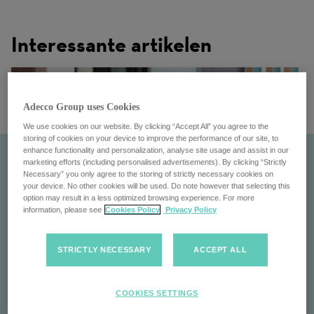
Interessante artikelen
Adecco Group uses Cookies
We use cookies on our website. By clicking “Accept All” you agree to the
storing of cookies on your device to improve the performance of our site, to
enhance functionality and personalization, analyse site usage and assist in our
marketing efforts (including personalised advertisements). By clicking “Strictly
Necessary” you only agree to the storing of strictly necessary cookies on
your device. No other cookies will be used. Do note however that selecting this
option may result in a less optimized browsing experience. For more
information, please see
Cookies Policy
Privacy Policy
STRICTLY NECESSARY
ACCEPT ALL
Sales Director
COOKIES SETTINGS
Verhoog uw salesstrategieën: wordt Sales Director. Leid