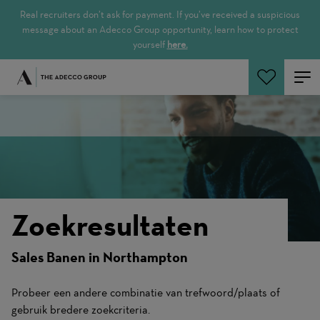
Real recruiters don’t ask for payment. If you’ve received a suspicious
message about an Adecco Group opportunity, learn how to protect
yourself
here.
Zoeken
Zoekresultaten
Sales Banen in Northampton
Probeer een andere combinatie van trefwoord/plaats of
gebruik bredere zoekcriteria.