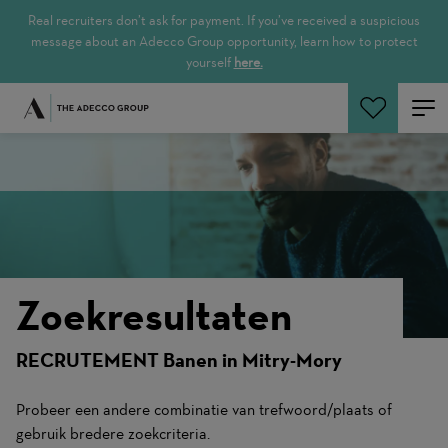
Real recruiters don’t ask for payment. If you’ve received a suspicious
message about an Adecco Group opportunity, learn how to protect
yourself
here.
Zoeken
Zoekresultaten
RECRUTEMENT Banen in Mitry-Mory
Probeer een andere combinatie van trefwoord/plaats of
gebruik bredere zoekcriteria.