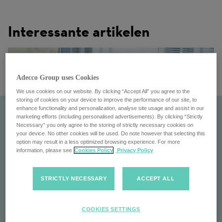
Interessante artikelen
Adecco Group uses Cookies
We use cookies on our website. By clicking “Accept All” you agree to the
storing of cookies on your device to improve the performance of our site, to
enhance functionality and personalization, analyse site usage and assist in our
marketing efforts (including personalised advertisements). By clicking “Strictly
Necessary” you only agree to the storing of strictly necessary cookies on
your device. No other cookies will be used. Do note however that selecting this
option may result in a less optimized browsing experience. For more
information, please see
Cookies Policy
Privacy Policy
STRICTLY NECESSARY
ACCEPT ALL
Consultant
COOKIES SETTINGS
Word Consultant: stimuleer werving, bouw relaties &