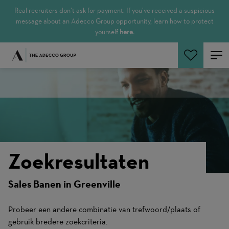
Real recruiters don’t ask for payment. If you’ve received a suspicious
message about an Adecco Group opportunity, learn how to protect
yourself
here.
Zoeken
Zoekresultaten
Sales Banen in Greenville
Probeer een andere combinatie van trefwoord/plaats of
gebruik bredere zoekcriteria.