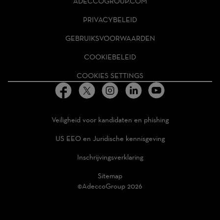
ADECCOGROUP.COM
GROUP
HOMEPAGE
PRIVACYBELEID
GEBRUIKSVOORWAARDEN
COOKIEBELEID
COOKIES SETTINGS
Veiligheid voor kandidaten en phishing
US EEO en Juridische kennisgeving
Inschrijvingsverklaring
Sitemap
©AdeccoGroup 2026