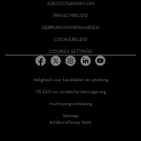
ADECCO
ADECCOGROUP.COM
GROUP
HOMEPAGE
PRIVACYBELEID
GEBRUIKSVOORWAARDEN
COOKIEBELEID
COOKIES SETTINGS
Veiligheid voor kandidaten en phishing
US EEO en Juridische kennisgeving
Inschrijvingsverklaring
Sitemap
©AdeccoGroup 2026