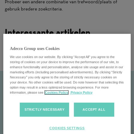
Probeer een andere combinatie van trefwoord/plaats of
gebruik bredere zoekcriteria.
Interessante artikelen
Adecco Group uses Cookies
We use cookies on our website. By clicking “Accept All” you agree to the
storing of cookies on your device to improve the performance of our site, to
enhance functionality and personalization, analyse site usage and assist in our
marketing efforts (including personalised advertisements). By clicking “Strictly
Necessary” you only agree to the storing of strictly necessary cookies on
your device. No other cookies will be used. Do note however that selecting this
option may result in a less optimized browsing experience. For more
information, please see
Cookies Policy
Privacy Policy
STRICTLY NECESSARY
ACCEPT ALL
COOKIES SETTINGS
Branch Manager