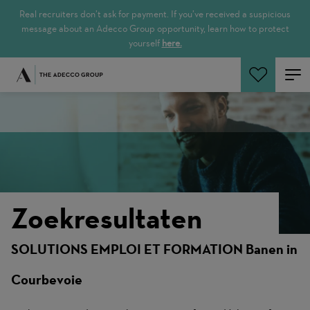
Real recruiters don’t ask for payment. If you’ve received a suspicious
message about an Adecco Group opportunity, learn how to protect
yourself
here.
Zoeken
Zoekresultaten
SOLUTIONS EMPLOI ET FORMATION Banen in
Courbevoie