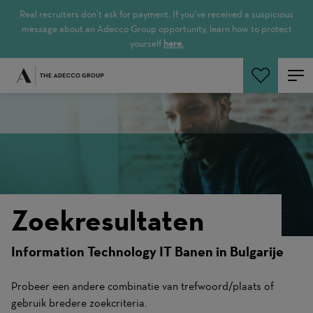
Real recruiters don’t ask for payment. If you’ve received a suspicious
message about an Adecco Group opportunity, learn how to protect
yourself
here.
Zoeken
Zoekresultaten
Information Technology IT Banen in Bulgarije
Probeer een andere combinatie van trefwoord/plaats of
gebruik bredere zoekcriteria.